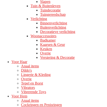
Slapen
Tuin & Buitenleven
Tuindecoratie
Tuingereedschap
Verlichting
Binnenverlichting
Buitenverlichting
Decoratieve verlichting
Woonaccessoires
Badkamer
Kaarsen & Geur
Keuken
Overig
Versiering & Decoratie
Voor Haar
Anaal items
Dildo's
Lingerie & Kleding
Overig
Tepel en Borst
Vibrators
Vibrerende Toys
Voor Hem
Anaal items
Cockringen en Penisringen