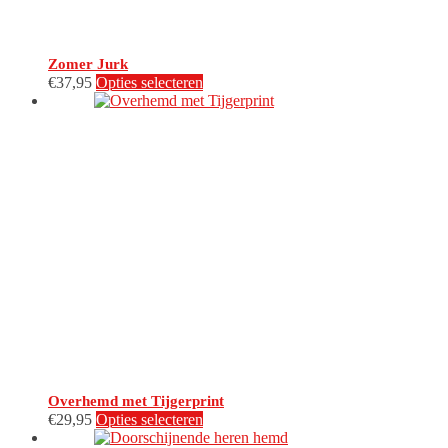
Zomer Jurk
Dit
€
37,95
Opties selecteren
product
heeft
meerdere
variaties.
Deze
optie
kan
gekozen
worden
op
de
productpagina
Overhemd met Tijgerprint
Dit
€
29,95
Opties selecteren
product