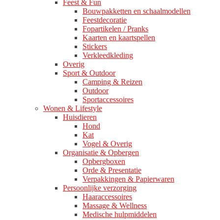
Feest & Fun
Bouwpakketten en schaalmodellen
Feestdecoratie
Fopartikelen / Pranks
Kaarten en kaartspellen
Stickers
Verkleedkleding
Overig
Sport & Outdoor
Camping & Reizen
Outdoor
Sportaccessoires
Wonen & Lifestyle
Huisdieren
Hond
Kat
Vogel & Overig
Organisatie & Opbergen
Opbergboxen
Orde & Presentatie
Verpakkingen & Papierwaren
Persoonlijke verzorging
Haaraccessoires
Massage & Wellness
Medische hulpmiddelen