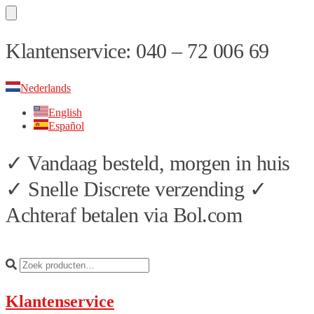
Skip
Skip
Klantenservice: 040 – 72 006 69
to
to
navigation
content
Nederlands
English
Español
✓ Vandaag besteld, morgen in huis
✓ Snelle Discrete verzending ✓
Achteraf betalen via Bol.com
Klantenservice