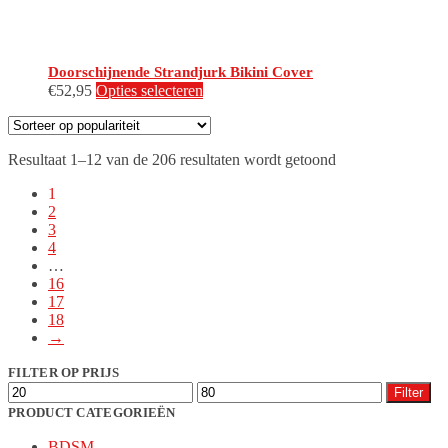
Doorschijnende Strandjurk Bikini Cover
Dit
€
52,95
Opties selecteren
product
heeft
meerdere
Gesorteerd
Resultaat 1–12 van de 206 resultaten wordt getoond
variaties.
op
Deze
1
populariteit
optie
2
kan
3
gekozen
4
worden
…
op
16
de
17
productpagina
18
→
FILTER OP PRIJS
Min.
Max.
Filter
prijs
prijs
PRODUCT CATEGORIEËN
BDSM