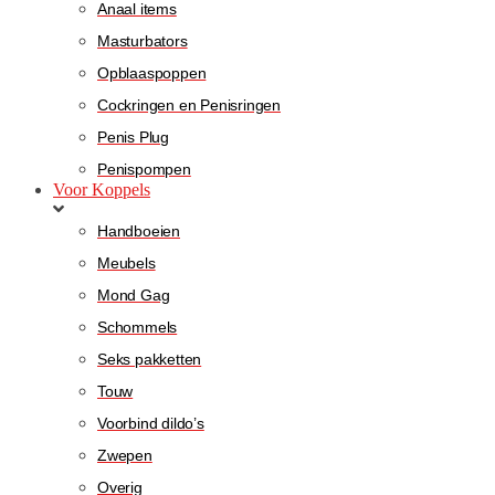
Anaal items
Masturbators
Opblaaspoppen
Cockringen en Penisringen
Penis Plug
Penispompen
Voor Koppels
Handboeien
Meubels
Mond Gag
Schommels
Seks pakketten
Touw
Voorbind dildo’s
Zwepen
Overig