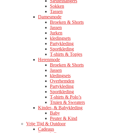
Sleutelhangers
Sokken
Tassen
Damesmode
Broeken & Shorts
Jassen
Jurken
kledingsets
Partykleding
Sportkleding
T-shirts & Topjes
Herenmode
Broeken & Shorts
Jassen
kledingsets
Overhemden
Partykleding
Sportkleding
T-shirts & Polo’s
Truien & Sweaters
Kinder- & Babykleding
Baby
Peuter & Kind
Vrije Tijd & Outdoor
Cadeaus