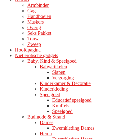
Armbinder
Gag
Handboeien
Maskers
Overig
Seks Pakket
Touw
Zweep
Hoofdpagina
Niet erotische gadgets
Baby, Kind & Speelgoed
Babyartikelen
Slapen
Verzorging
Kinderkamer & Decoratie
Kinderkleding
Speelgoed
Educatief speelgoed
Knuffels
Speelgoed
Badmode & Strand
Dames
Zwemkleding Dames
Heren