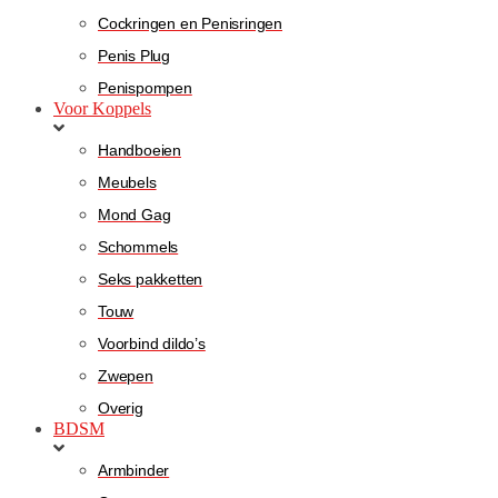
Cockringen en Penisringen
Penis Plug
Penispompen
Voor Koppels
Handboeien
Meubels
Mond Gag
Schommels
Seks pakketten
Touw
Voorbind dildo’s
Zwepen
Overig
BDSM
Armbinder