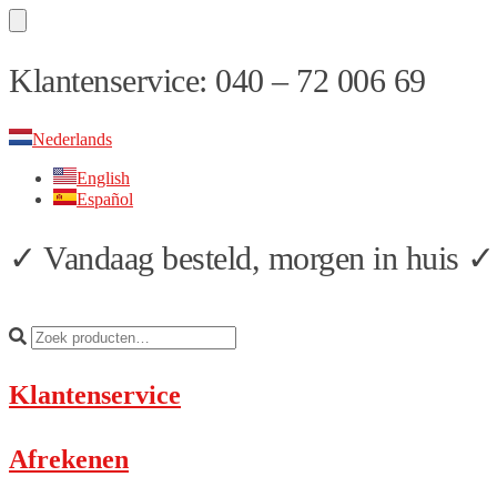
Skip
Skip
Klantenservice: 040 – 72 006 69
to
to
navigation
content
Nederlands
English
Español
✓ Vandaag besteld, morgen in huis ✓ 
Klantenservice
Afrekenen