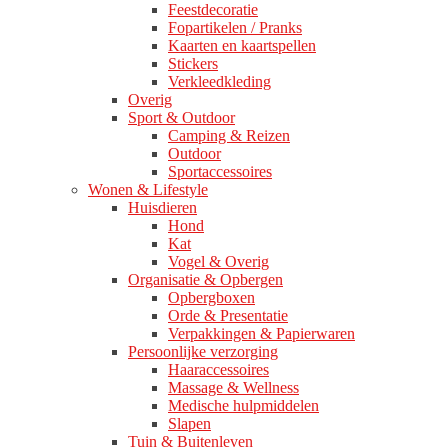
Feestdecoratie
Fopartikelen / Pranks
Kaarten en kaartspellen
Stickers
Verkleedkleding
Overig
Sport & Outdoor
Camping & Reizen
Outdoor
Sportaccessoires
Wonen & Lifestyle
Huisdieren
Hond
Kat
Vogel & Overig
Organisatie & Opbergen
Opbergboxen
Orde & Presentatie
Verpakkingen & Papierwaren
Persoonlijke verzorging
Haaraccessoires
Massage & Wellness
Medische hulpmiddelen
Slapen
Tuin & Buitenleven