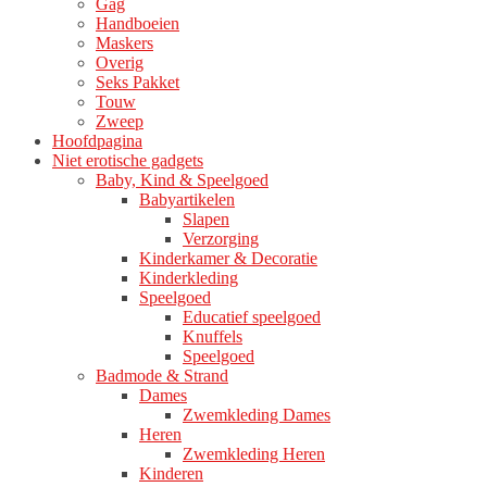
Gag
productpagina
Handboeien
Maskers
Overig
Seks Pakket
Touw
Zweep
Hoofdpagina
Niet erotische gadgets
Baby, Kind & Speelgoed
Babyartikelen
Slapen
Verzorging
Kinderkamer & Decoratie
Kinderkleding
Speelgoed
Educatief speelgoed
Knuffels
Speelgoed
Badmode & Strand
Dames
Zwemkleding Dames
Heren
Zwemkleding Heren
Kinderen