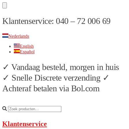
Skip
Skip
Klantenservice: 040 – 72 006 69
to
to
navigation
content
Nederlands
English
Español
✓ Vandaag besteld, morgen in huis
✓ Snelle Discrete verzending ✓
Achteraf betalen via Bol.com
Klantenservice