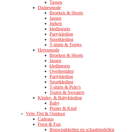
Tassen
Damesmode
Broeken & Shorts
Jassen
Jurken
kledingsets
Partykleding
Sportkleding
T-shirts & Topjes
Herenmode
Broeken & Shorts
Jassen
kledingsets
Overhemden
Partykleding
Sportkleding
T-shirts & Polo’s
Truien & Sweaters
Kinder- & Babykleding
Baby
Peuter & Kind
Vrije Tijd & Outdoor
Cadeaus
Feest & Fun
Bouwpakketten en schaalmodellen