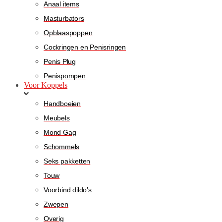
Anaal items
Masturbators
Opblaaspoppen
Cockringen en Penisringen
Penis Plug
Penispompen
Voor Koppels
Handboeien
Meubels
Mond Gag
Schommels
Seks pakketten
Touw
Voorbind dildo’s
Zwepen
Overig