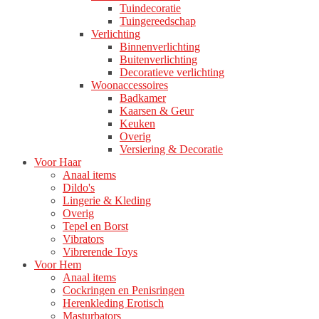
Tuindecoratie
Tuingereedschap
Verlichting
Binnenverlichting
Buitenverlichting
Decoratieve verlichting
Woonaccessoires
Badkamer
Kaarsen & Geur
Keuken
Overig
Versiering & Decoratie
Voor Haar
Anaal items
Dildo's
Lingerie & Kleding
Overig
Tepel en Borst
Vibrators
Vibrerende Toys
Voor Hem
Anaal items
Cockringen en Penisringen
Herenkleding Erotisch
Masturbators