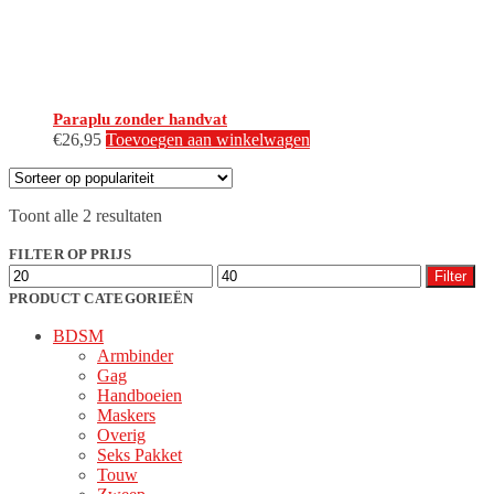
Paraplu zonder handvat
€
26,95
Toevoegen aan winkelwagen
Gesorteerd
Toont alle 2 resultaten
op
populariteit
FILTER OP PRIJS
Min.
Max.
Filter
prijs
prijs
PRODUCT CATEGORIEËN
BDSM
Armbinder
Gag
Handboeien
Maskers
Overig
Seks Pakket
Touw