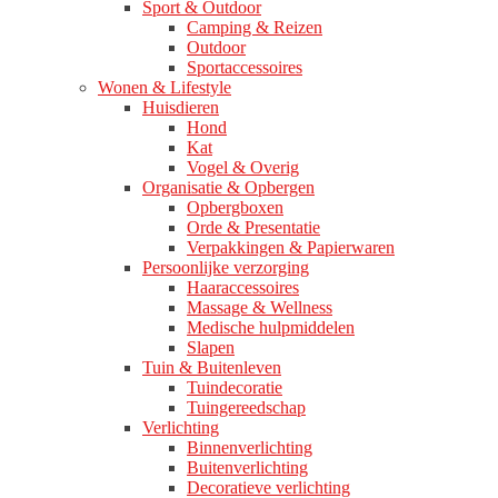
Sport & Outdoor
Camping & Reizen
Outdoor
Sportaccessoires
Wonen & Lifestyle
Huisdieren
Hond
Kat
Vogel & Overig
Organisatie & Opbergen
Opbergboxen
Orde & Presentatie
Verpakkingen & Papierwaren
Persoonlijke verzorging
Haaraccessoires
Massage & Wellness
Medische hulpmiddelen
Slapen
Tuin & Buitenleven
Tuindecoratie
Tuingereedschap
Verlichting
Binnenverlichting
Buitenverlichting
Decoratieve verlichting