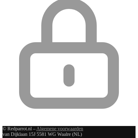
© Redparrot.nl –
Algemene voorwaarden
van Dijklaan 15J 5581 WG Waalre (NL)