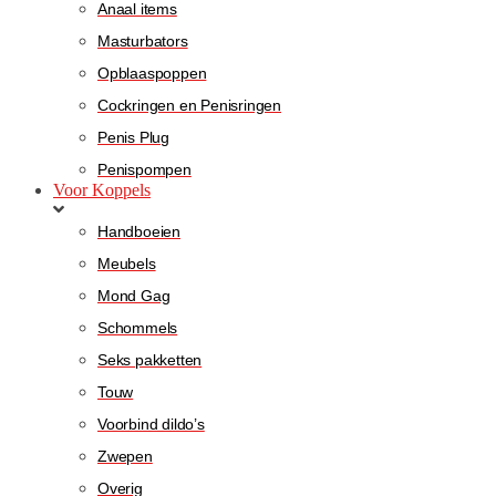
Anaal items
Masturbators
Opblaaspoppen
Cockringen en Penisringen
Penis Plug
Penispompen
Voor Koppels
Handboeien
Meubels
Mond Gag
Schommels
Seks pakketten
Touw
Voorbind dildo’s
Zwepen
Overig