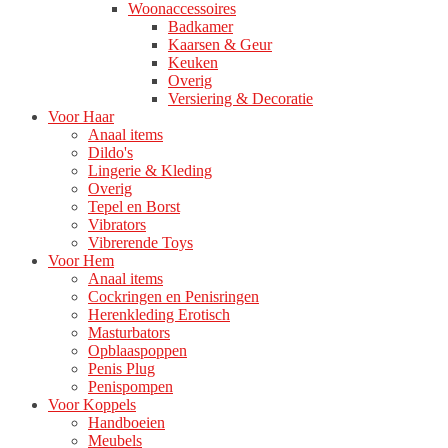
Woonaccessoires
Badkamer
Kaarsen & Geur
Keuken
Overig
Versiering & Decoratie
Voor Haar
Anaal items
Dildo's
Lingerie & Kleding
Overig
Tepel en Borst
Vibrators
Vibrerende Toys
Voor Hem
Anaal items
Cockringen en Penisringen
Herenkleding Erotisch
Masturbators
Opblaaspoppen
Penis Plug
Penispompen
Voor Koppels
Handboeien
Meubels