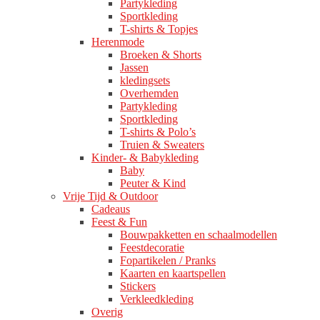
Partykleding
Sportkleding
T-shirts & Topjes
Herenmode
Broeken & Shorts
Jassen
kledingsets
Overhemden
Partykleding
Sportkleding
T-shirts & Polo’s
Truien & Sweaters
Kinder- & Babykleding
Baby
Peuter & Kind
Vrije Tijd & Outdoor
Cadeaus
Feest & Fun
Bouwpakketten en schaalmodellen
Feestdecoratie
Fopartikelen / Pranks
Kaarten en kaartspellen
Stickers
Verkleedkleding
Overig