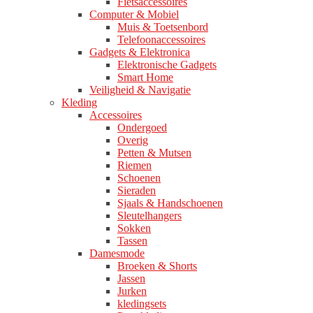
Fietsaccessoires
Computer & Mobiel
Muis & Toetsenbord
Telefoonaccessoires
Gadgets & Elektronica
Elektronische Gadgets
Smart Home
Veiligheid & Navigatie
Kleding
Accessoires
Ondergoed
Overig
Petten & Mutsen
Riemen
Schoenen
Sieraden
Sjaals & Handschoenen
Sleutelhangers
Sokken
Tassen
Damesmode
Broeken & Shorts
Jassen
Jurken
kledingsets