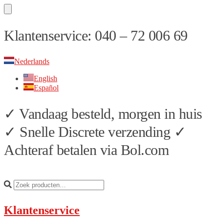
Skip
Skip
Klantenservice: 040 – 72 006 69
to
to
navigation
content
Nederlands
English
Español
✓ Vandaag besteld, morgen in huis
✓ Snelle Discrete verzending ✓
Achteraf betalen via Bol.com
Klantenservice