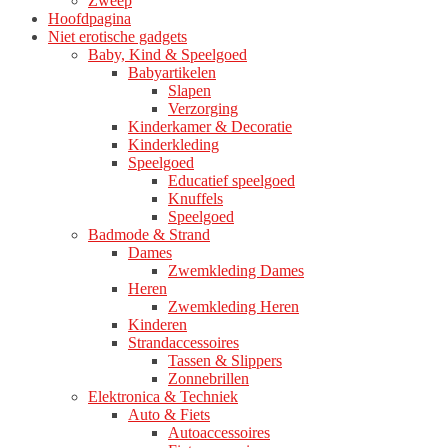
Zweep
Hoofdpagina
Niet erotische gadgets
Baby, Kind & Speelgoed
Babyartikelen
Slapen
Verzorging
Kinderkamer & Decoratie
Kinderkleding
Speelgoed
Educatief speelgoed
Knuffels
Speelgoed
Badmode & Strand
Dames
Zwemkleding Dames
Heren
Zwemkleding Heren
Kinderen
Strandaccessoires
Tassen & Slippers
Zonnebrillen
Elektronica & Techniek
Auto & Fiets
Autoaccessoires