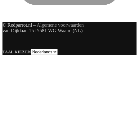
© Redparrot.nl –
Algemene voorwaarden
van Dijklaan 15J 5581 WG Waalre (NL)
Taal
TAAL KIEZEN
kiezen