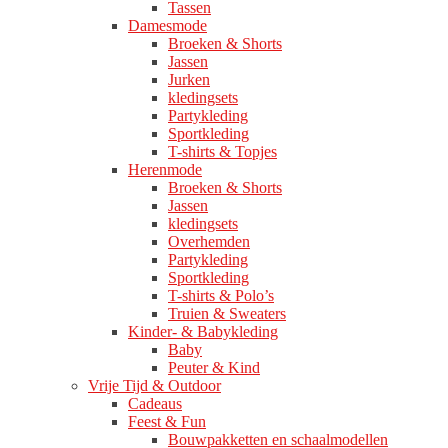
Tassen
Damesmode
Broeken & Shorts
Jassen
Jurken
kledingsets
Partykleding
Sportkleding
T-shirts & Topjes
Herenmode
Broeken & Shorts
Jassen
kledingsets
Overhemden
Partykleding
Sportkleding
T-shirts & Polo’s
Truien & Sweaters
Kinder- & Babykleding
Baby
Peuter & Kind
Vrije Tijd & Outdoor
Cadeaus
Feest & Fun
Bouwpakketten en schaalmodellen