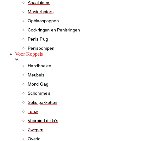
Anaal items
Masturbators
Opblaaspoppen
Cockringen en Penisringen
Penis Plug
Penispompen
Voor Koppels
Handboeien
Meubels
Mond Gag
Schommels
Seks pakketten
Touw
Voorbind dildo’s
Zwepen
Overig