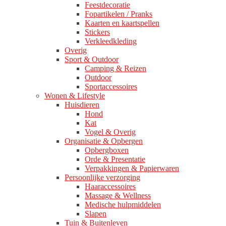
Feestdecoratie
Fopartikelen / Pranks
Kaarten en kaartspellen
Stickers
Verkleedkleding
Overig
Sport & Outdoor
Camping & Reizen
Outdoor
Sportaccessoires
Wonen & Lifestyle
Huisdieren
Hond
Kat
Vogel & Overig
Organisatie & Opbergen
Opbergboxen
Orde & Presentatie
Verpakkingen & Papierwaren
Persoonlijke verzorging
Haaraccessoires
Massage & Wellness
Medische hulpmiddelen
Slapen
Tuin & Buitenleven