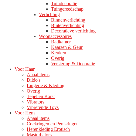
Tuindecoratie
Tuingereedschap
Verlichting
Binnenverlichting
Buitenverlichting
Decoratieve verlichting
Woonaccessoires
Badkamer
Kaarsen & Geur
Keuken
Overig
Versiering & Decoratie
Voor Haar
Anaal items
Dildo's
Lingerie & Kleding
Overig
Tepel en Borst
Vibrators
Vibrerende Toys
Voor Hem
Anaal items
Cockringen en Penisringen
Herenkleding Erotisch
Masturbators