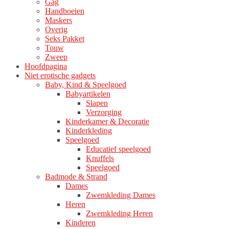
Gag
Handboeien
Maskers
Overig
Seks Pakket
Touw
Zweep
Hoofdpagina
Niet erotische gadgets
Baby, Kind & Speelgoed
Babyartikelen
Slapen
Verzorging
Kinderkamer & Decoratie
Kinderkleding
Speelgoed
Educatief speelgoed
Knuffels
Speelgoed
Badmode & Strand
Dames
Zwemkleding Dames
Heren
Zwemkleding Heren
Kinderen