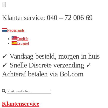
Skip
Skip
Klantenservice: 040 – 72 006 69
to
to
navigation
content
Nederlands
English
Español
✓ Vandaag besteld, morgen in huis
✓ Snelle Discrete verzending ✓
Achteraf betalen via Bol.com
Klantenservice