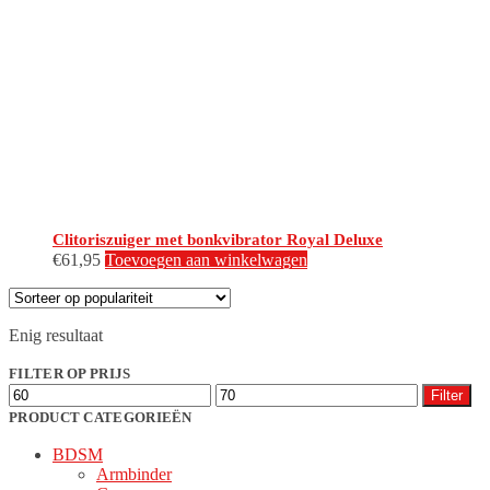
Clitoriszuiger met bonkvibrator Royal Deluxe
€
61,95
Toevoegen aan winkelwagen
Enig resultaat
FILTER OP PRIJS
Min.
Max.
Filter
prijs
prijs
PRODUCT CATEGORIEËN
BDSM
Armbinder