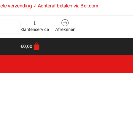
rete verzending ✓ Achteraf betalen via Bol.com
Klantenservice
Afrekenen
€
0,00