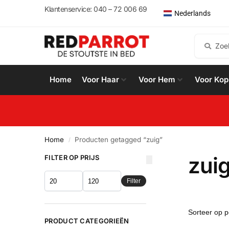
English
Klantenservice: 040 – 72 006 69
Nederlands
Español
Home
Voor Haar
Voor Hem
Voor Kop
Home
Producten getagged “zuig”
/
zui
FILTER OP PRIJS
Filter
PRODUCT CATEGORIEËN