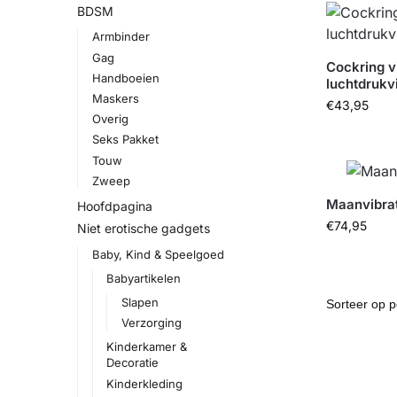
BDSM
Armbinder
Gag
Cockring v
Handboeien
luchtdrukv
Maskers
€
43,95
Overig
Seks Pakket
Touw
Zweep
Maanvibrat
Hoofdpagina
€
74,95
Niet erotische gadgets
Baby, Kind & Speelgoed
Babyartikelen
Slapen
Verzorging
Kinderkamer &
Decoratie
Kinderkleding