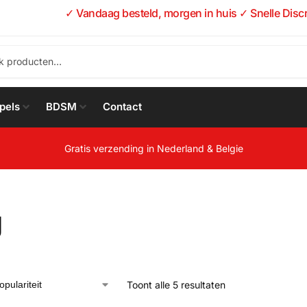
✓ Vandaag besteld, morgen in huis ✓ Snelle Disc
pels
BDSM
Contact
Gratis verzending in Nederland & Belgie
g
Toont alle 5 resultaten