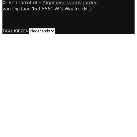
© Redparrot.nl –
Algemene voorwaarden
van Dijklaan 15J 5581 WG Waalre (NL)
Taal
TAAL KIEZEN
kiezen