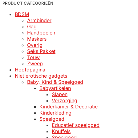
prijs
prijs
PRODUCT CATEGORIEËN
BDSM
Armbinder
Gag
Handboeien
Maskers
Overig
Seks Pakket
Touw
Zweep
Hoofdpagina
Niet erotische gadgets
Baby, Kind & Speelgoed
Babyartikelen
Slapen
Verzorging
Kinderkamer & Decoratie
Kinderkleding
Speelgoed
Educatief speelgoed
Knuffels
Speelgoed