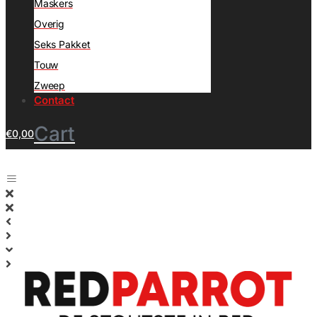
Maskers
Overig
Seks Pakket
Touw
Zweep
Contact
Cart
€
0,00