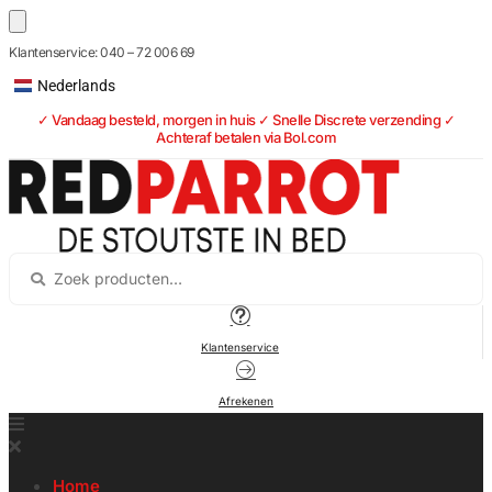
Skip
Skip
Klantenservice: 040 – 72 006 69
English
to
to
Nederlands
Español
navigation
content
✓ Vandaag besteld, morgen in huis ✓ Snelle Discrete verzending ✓
Achteraf betalen via Bol.com
Klantenservice
Afrekenen
Home