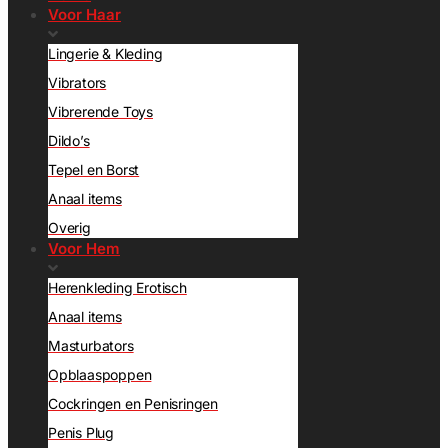
Voor Haar
Lingerie & Kleding
Vibrators
Vibrerende Toys
Dildo’s
Tepel en Borst
Anaal items
Overig
Voor Hem
Herenkleding Erotisch
Anaal items
Masturbators
Opblaaspoppen
Cockringen en Penisringen
Penis Plug