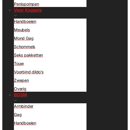
Penispompen
Voor Koppels
Handboeien
Meubels
Mond Gag
Schommels
Seks pakketten
Touw
Voorbind dildo’s
Zwepen
Overig
BDSM
Armbinder
Gag
Handboeien