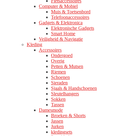
Fietsaccessoires
Computer & Mobiel
Muis & Toetsenbord
Telefoonaccessoires
Gadgets & Elektronica
Elektronische Gadgets
Smart Home
Veiligheid & Navigatie
Kleding
Accessoires
Ondergoed
Overig
Petten & Mutsen
Riemen
Schoenen
Sieraden
Sjaals & Handschoenen
Sleutelhangers
Sokken
Tassen
Damesmode
Broeken & Shorts
Jassen
Jurken
kledingsets