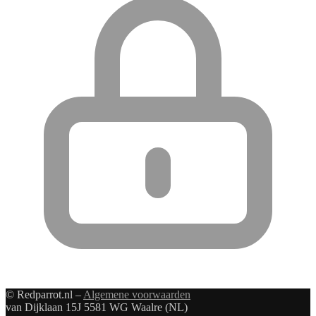
© Redparrot.nl –
Algemene voorwaarden
van Dijklaan 15J 5581 WG Waalre (NL)