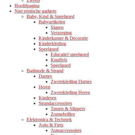
Zweep
Hoofdpagina
Niet erotische gadgets
Baby, Kind & Speelgoed
Babyartikelen
Slapen
Verzorging
Kinderkamer & Decoratie
Kinderkleding
Speelgoed
Educatief speelgoed
Knuffels
Speelgoed
Badmode & Strand
Dames
Zwemkleding Dames
Heren
Zwemkleding Heren
Kinderen
Strandaccessoires
Tassen & Slippers
Zonnebrillen
Elektronica & Techniek
Auto & Fiets
Autoaccessoires