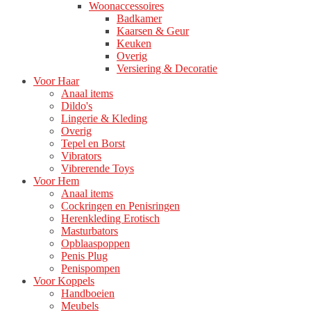
Woonaccessoires
Badkamer
Kaarsen & Geur
Keuken
Overig
Versiering & Decoratie
Voor Haar
Anaal items
Dildo's
Lingerie & Kleding
Overig
Tepel en Borst
Vibrators
Vibrerende Toys
Voor Hem
Anaal items
Cockringen en Penisringen
Herenkleding Erotisch
Masturbators
Opblaaspoppen
Penis Plug
Penispompen
Voor Koppels
Handboeien
Meubels