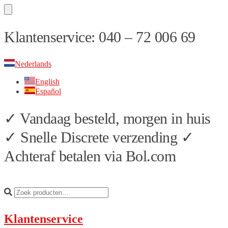
Skip
Skip
Klantenservice: 040 – 72 006 69
to
to
navigation
content
Nederlands
English
Español
✓ Vandaag besteld, morgen in huis
✓ Snelle Discrete verzending ✓
Achteraf betalen via Bol.com
Klantenservice