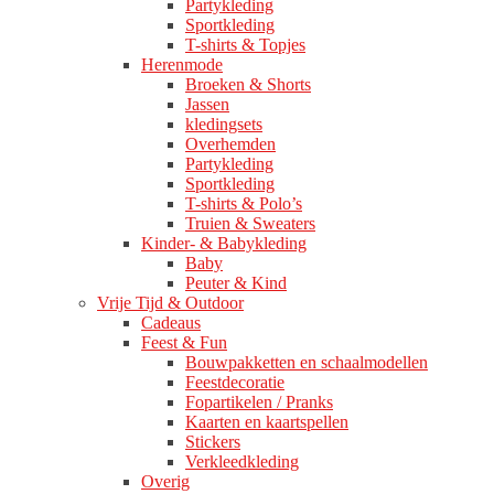
Partykleding
Sportkleding
T-shirts & Topjes
Herenmode
Broeken & Shorts
Jassen
kledingsets
Overhemden
Partykleding
Sportkleding
T-shirts & Polo’s
Truien & Sweaters
Kinder- & Babykleding
Baby
Peuter & Kind
Vrije Tijd & Outdoor
Cadeaus
Feest & Fun
Bouwpakketten en schaalmodellen
Feestdecoratie
Fopartikelen / Pranks
Kaarten en kaartspellen
Stickers
Verkleedkleding
Overig