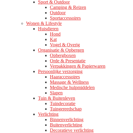
Sport & Outdoor
Camping & Reizen
Outdoor
Sportaccessoires
Wonen & Lifestyle
Huisdieren
Hond
Kat
Vogel & Overig
Organisatie & Opbergen
Opbergboxen
Orde & Presentatie
Verpakkingen & Papierwaren
Persoonlijke verzorging
Haaraccessoires
Massage & Wellness
Medische hulpmiddelen
Slapen
Tuin & Buitenleven
Tuindecoratie
Tuingereedschap
Verlichting
Binnenverlichting
Buitenverlichting
Decoratieve verlichting