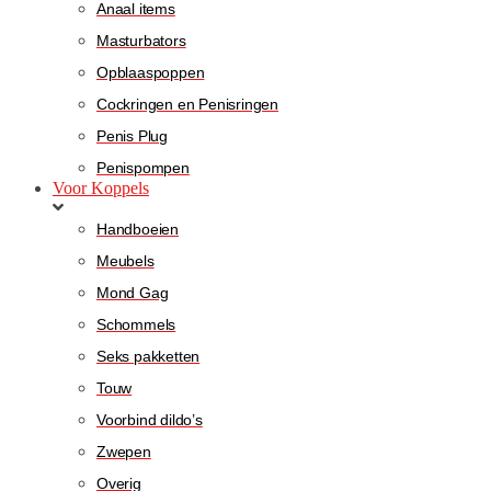
Anaal items
Masturbators
Opblaaspoppen
Cockringen en Penisringen
Penis Plug
Penispompen
Voor Koppels
Handboeien
Meubels
Mond Gag
Schommels
Seks pakketten
Touw
Voorbind dildo’s
Zwepen
Overig