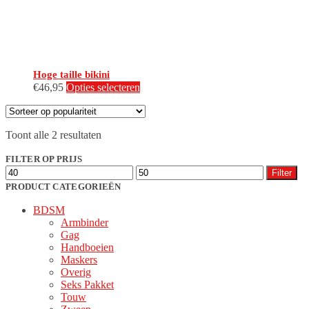
productpagina
Hoge taille bikini
Dit
€
46,95
Opties selecteren
product
heeft
meerdere
Gesorteerd
Toont alle 2 resultaten
variaties.
op
Deze
populariteit
FILTER OP PRIJS
optie
Min.
Max.
kan
Filter
prijs
prijs
gekozen
PRODUCT CATEGORIEËN
worden
BDSM
op
Armbinder
de
Gag
productpagina
Handboeien
Maskers
Overig
Seks Pakket
Touw