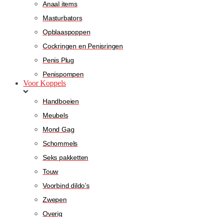
Anaal items
Masturbators
Opblaaspoppen
Cockringen en Penisringen
Penis Plug
Penispompen
Voor Koppels
Handboeien
Meubels
Mond Gag
Schommels
Seks pakketten
Touw
Voorbind dildo’s
Zwepen
Overig