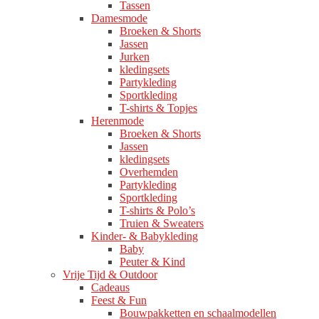
Tassen
Damesmode
Broeken & Shorts
Jassen
Jurken
kledingsets
Partykleding
Sportkleding
T-shirts & Topjes
Herenmode
Broeken & Shorts
Jassen
kledingsets
Overhemden
Partykleding
Sportkleding
T-shirts & Polo’s
Truien & Sweaters
Kinder- & Babykleding
Baby
Peuter & Kind
Vrije Tijd & Outdoor
Cadeaus
Feest & Fun
Bouwpakketten en schaalmodellen