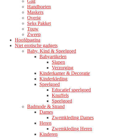
Gag
productpagina
Handboeien
Maskers
Overig
Seks Pakket
Touw
Zweep
Hoofdpagina
Niet erotische gadgets
Baby, Kind & Speelgoed
Babyartikelen
Slapen
Verzorging
Kinderkamer & Decoratie
Kinderkleding
Speelgoed
Educatief speelgoed
Knuffels
Speelgoed
Badmode & Strand
Dames
Zwemkleding Dames
Heren
Zwemkleding Heren
Kinderen