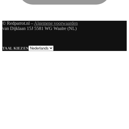
© Redparrot.nl –
Algemene voorwaarden
van Dijklaan 15J 5581 WG Waalre (NL)
Taal
TAAL KIEZEN
kiezen