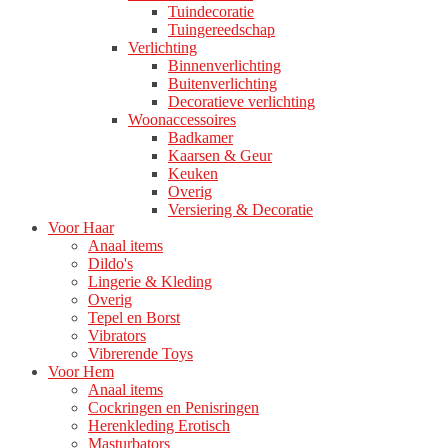
Tuindecoratie
Tuingereedschap
Verlichting
Binnenverlichting
Buitenverlichting
Decoratieve verlichting
Woonaccessoires
Badkamer
Kaarsen & Geur
Keuken
Overig
Versiering & Decoratie
Voor Haar
Anaal items
Dildo's
Lingerie & Kleding
Overig
Tepel en Borst
Vibrators
Vibrerende Toys
Voor Hem
Anaal items
Cockringen en Penisringen
Herenkleding Erotisch
Masturbators