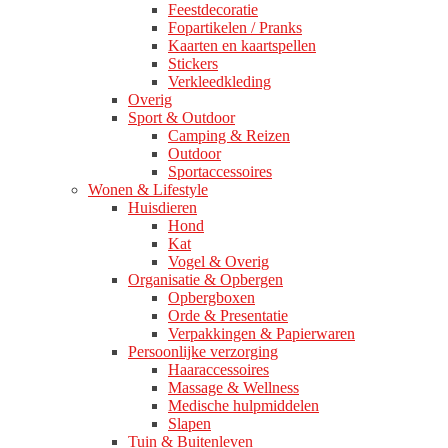
Feestdecoratie
Fopartikelen / Pranks
Kaarten en kaartspellen
Stickers
Verkleedkleding
Overig
Sport & Outdoor
Camping & Reizen
Outdoor
Sportaccessoires
Wonen & Lifestyle
Huisdieren
Hond
Kat
Vogel & Overig
Organisatie & Opbergen
Opbergboxen
Orde & Presentatie
Verpakkingen & Papierwaren
Persoonlijke verzorging
Haaraccessoires
Massage & Wellness
Medische hulpmiddelen
Slapen
Tuin & Buitenleven