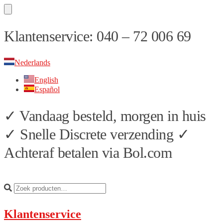
Skip
Skip
Klantenservice: 040 – 72 006 69
to
to
navigation
content
Nederlands
English
Español
✓ Vandaag besteld, morgen in huis
✓ Snelle Discrete verzending ✓
Achteraf betalen via Bol.com
Klantenservice