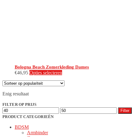
Bologna Beach Zomerkleding Dames
Dit
€
46,95
Opties selecteren
product
heeft
meerdere
Enig resultaat
variaties.
Deze
FILTER OP PRIJS
optie
Min.
Max.
kan
Filter
prijs
prijs
gekozen
PRODUCT CATEGORIEËN
worden
BDSM
op
Armbinder
de