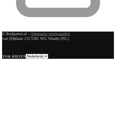
© Redparrot.nl –
Algemene voorwaarden
van Dijklaan 15J 5581 WG Waalre (NL)
Taal
TAAL KIEZEN
kiezen