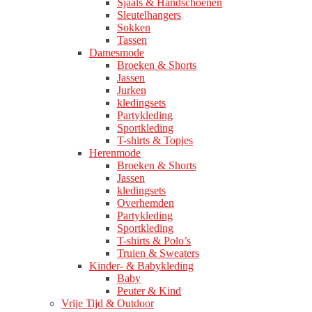
Sjaals & Handschoenen
Sleutelhangers
Sokken
Tassen
Damesmode
Broeken & Shorts
Jassen
Jurken
kledingsets
Partykleding
Sportkleding
T-shirts & Topjes
Herenmode
Broeken & Shorts
Jassen
kledingsets
Overhemden
Partykleding
Sportkleding
T-shirts & Polo’s
Truien & Sweaters
Kinder- & Babykleding
Baby
Peuter & Kind
Vrije Tijd & Outdoor