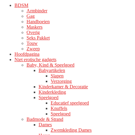
worden
BDSM
op
Armbinder
de
Gag
productpagina
Handboeien
Maskers
Overig
Seks Pakket
Touw
Zweep
Hoofdpagina
Niet erotische gadgets
Baby, Kind & Speelgoed
Babyartikelen
Slapen
Verzorging
Kinderkamer & Decoratie
Kinderkleding
Speelgoed
Educatief speelgoed
Knuffels
Speelgoed
Badmode & Strand
Dames
Zwemkleding Dames