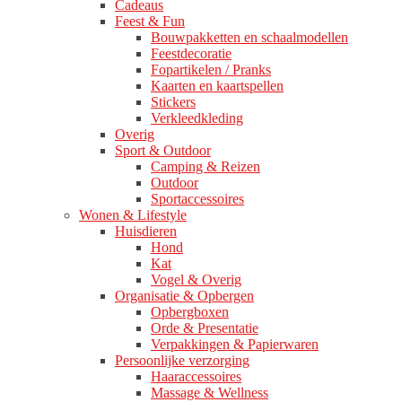
Cadeaus
Feest & Fun
Bouwpakketten en schaalmodellen
Feestdecoratie
Fopartikelen / Pranks
Kaarten en kaartspellen
Stickers
Verkleedkleding
Overig
Sport & Outdoor
Camping & Reizen
Outdoor
Sportaccessoires
Wonen & Lifestyle
Huisdieren
Hond
Kat
Vogel & Overig
Organisatie & Opbergen
Opbergboxen
Orde & Presentatie
Verpakkingen & Papierwaren
Persoonlijke verzorging
Haaraccessoires
Massage & Wellness