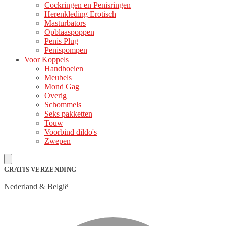
Cockringen en Penisringen
Herenkleding Erotisch
Masturbators
Opblaaspoppen
Penis Plug
Penispompen
Voor Koppels
Handboeien
Meubels
Mond Gag
Overig
Schommels
Seks pakketten
Touw
Voorbind dildo's
Zwepen
GRATIS VERZENDING
Nederland & België