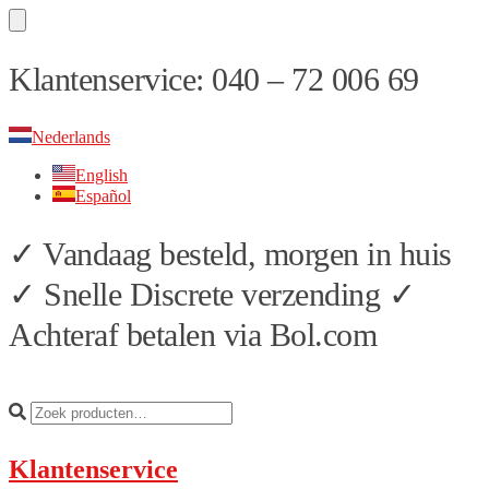
Skip
Skip
Klantenservice: 040 – 72 006 69
to
to
navigation
content
Nederlands
English
Español
✓ Vandaag besteld, morgen in huis
✓ Snelle Discrete verzending ✓
Achteraf betalen via Bol.com
Klantenservice