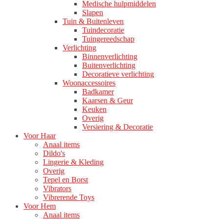
Medische hulpmiddelen
Slapen
Tuin & Buitenleven
Tuindecoratie
Tuingereedschap
Verlichting
Binnenverlichting
Buitenverlichting
Decoratieve verlichting
Woonaccessoires
Badkamer
Kaarsen & Geur
Keuken
Overig
Versiering & Decoratie
Voor Haar
Anaal items
Dildo's
Lingerie & Kleding
Overig
Tepel en Borst
Vibrators
Vibrerende Toys
Voor Hem
Anaal items