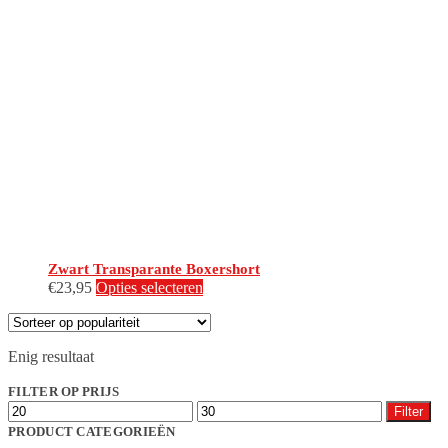
Zwart Transparante Boxershort
Dit
€
23,95
Opties selecteren
product
heeft
meerdere
Enig resultaat
variaties.
Deze
FILTER OP PRIJS
optie
Min.
Max.
kan
Filter
prijs
prijs
gekozen
PRODUCT CATEGORIEËN