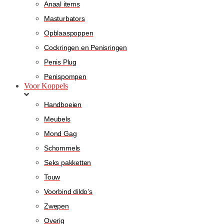
Anaal items
Masturbators
Opblaaspoppen
Cockringen en Penisringen
Penis Plug
Penispompen
Voor Koppels
Handboeien
Meubels
Mond Gag
Schommels
Seks pakketten
Touw
Voorbind dildo’s
Zwepen
Overig