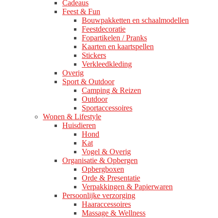
Cadeaus
Feest & Fun
Bouwpakketten en schaalmodellen
Feestdecoratie
Fopartikelen / Pranks
Kaarten en kaartspellen
Stickers
Verkleedkleding
Overig
Sport & Outdoor
Camping & Reizen
Outdoor
Sportaccessoires
Wonen & Lifestyle
Huisdieren
Hond
Kat
Vogel & Overig
Organisatie & Opbergen
Opbergboxen
Orde & Presentatie
Verpakkingen & Papierwaren
Persoonlijke verzorging
Haaraccessoires
Massage & Wellness