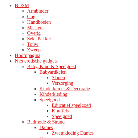
worden
BDSM
op
Armbinder
de
Gag
productpagina
Handboeien
Maskers
Overig
Seks Pakket
Touw
Zweep
Hoofdpagina
Niet erotische gadgets
Baby, Kind & Speelgoed
Babyartikelen
Slapen
Verzorging
Kinderkamer & Decoratie
Kinderkleding
Speelgoed
Educatief speelgoed
Knuffels
Speelgoed
Badmode & Strand
Dames
Zwemkleding Dames