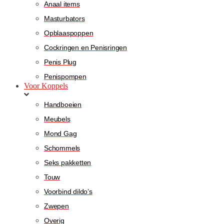
Anaal items
Masturbators
Opblaaspoppen
Cockringen en Penisringen
Penis Plug
Penispompen
Voor Koppels
Handboeien
Meubels
Mond Gag
Schommels
Seks pakketten
Touw
Voorbind dildo’s
Zwepen
Overig