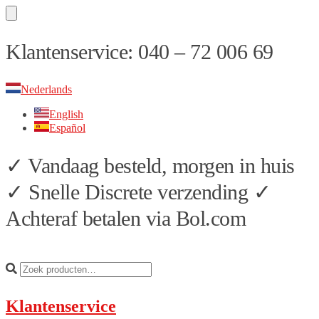
Skip
Skip
Klantenservice: 040 – 72 006 69
to
to
navigation
content
Nederlands
English
Español
✓ Vandaag besteld, morgen in huis
✓ Snelle Discrete verzending ✓
Achteraf betalen via Bol.com
Klantenservice