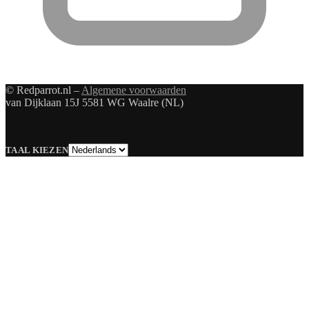
© Redparrot.nl –
Algemene voorwaarden
van Dijklaan 15J 5581 WG Waalre (NL)
Taal
TAAL KIEZEN
kiezen