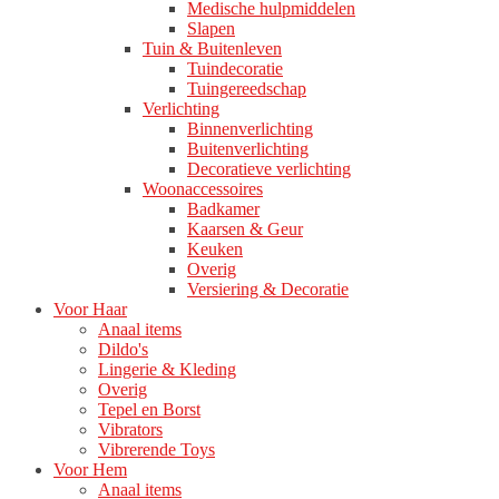
Medische hulpmiddelen
Slapen
Tuin & Buitenleven
Tuindecoratie
Tuingereedschap
Verlichting
Binnenverlichting
Buitenverlichting
Decoratieve verlichting
Woonaccessoires
Badkamer
Kaarsen & Geur
Keuken
Overig
Versiering & Decoratie
Voor Haar
Anaal items
Dildo's
Lingerie & Kleding
Overig
Tepel en Borst
Vibrators
Vibrerende Toys
Voor Hem
Anaal items