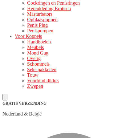
Cockringen en Penisringen
Herenkleding Erotisch
Masturbators
Opblaaspoppen
Penis Plug
Penispompen
Voor Koppels
Handboeien
Meubels
Mond Gag
Overig
Schommels
Seks pakketten
Touw
Voorbind dildo's
Zwepen
GRATIS VERZENDING
Nederland & België