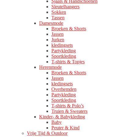
Sjaals & Handschoenen
Sleutelhangers
Sokken
Tassen
Damesmode
Broeken & Shorts
Jassen
Jurken
kledingsets
Partykleding
Sportkleding
T-shirts & Topjes
Herenmode
Broeken & Shorts
Jassen
kledingsets
Overhemden
Partykleding
Sportkleding
T-shirts & Polo’s
Truien & Sweaters
Kinder- & Babykleding
Baby
Peuter & Kind
Vrije Tijd & Outdoor