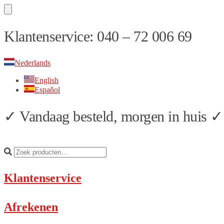
Skip
Skip
Klantenservice: 040 – 72 006 69
to
to
navigation
content
Nederlands
English
Español
✓ Vandaag besteld, morgen in huis ✓ 
Klantenservice
Afrekenen