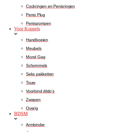
Cockringen en Penisringen
Penis Plug
Penispompen
Voor Koppels
Handboeien
Meubels
Mond Gag
Schommels
Seks pakketten
Touw
Voorbind dildo’s
Zwepen
Overig
BDSM
Armbinder