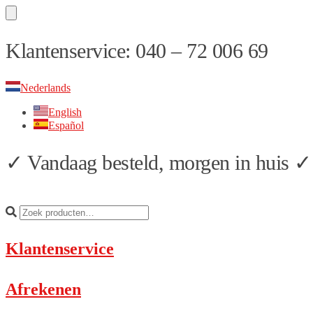
Skip
Skip
Klantenservice: 040 – 72 006 69
to
to
navigation
content
Nederlands
English
Español
✓ Vandaag besteld, morgen in huis ✓ 
Klantenservice
Afrekenen