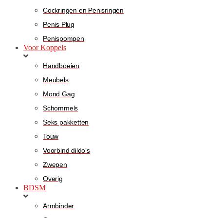
Cockringen en Penisringen
Penis Plug
Penispompen
Voor Koppels
Handboeien
Meubels
Mond Gag
Schommels
Seks pakketten
Touw
Voorbind dildo’s
Zwepen
Overig
BDSM
Armbinder