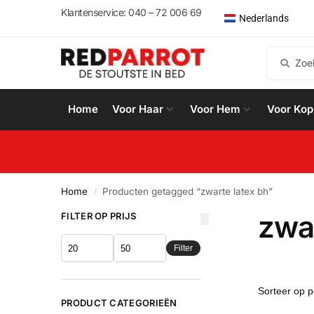
English
Klantenservice: 040 – 72 006 69
Nederlands
Español
Home
Voor Haar
Voor Hem
Voor Kop
Home
Producten getagged “zwarte latex bh”
/
zwar
FILTER OP PRIJS
Filter
PRODUCT CATEGORIEËN