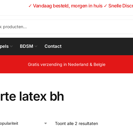
✓ Vandaag besteld, morgen in huis ✓ Snelle Disc
pels
BDSM
Contact
Gratis verzending in Nederland & Belgie
te latex bh
Toont alle 2 resultaten