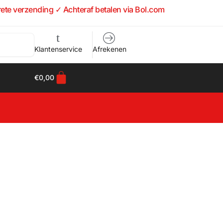
rete verzending ✓ Achteraf betalen via Bol.com
Klantenservice
Afrekenen
€
0,00