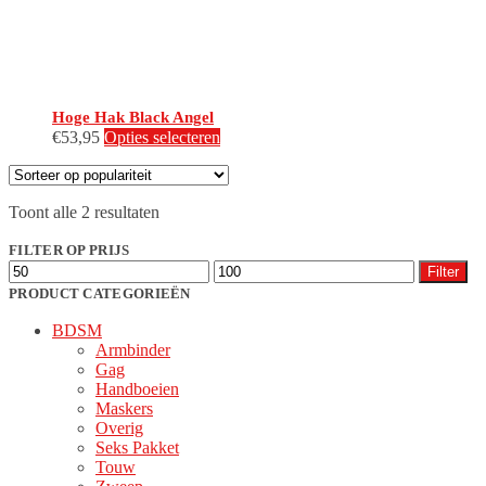
productpagina
Hoge Hak Black Angel
Dit
€
53,95
Opties selecteren
product
heeft
meerdere
Gesorteerd
Toont alle 2 resultaten
variaties.
op
Deze
populariteit
FILTER OP PRIJS
optie
Min.
Max.
kan
Filter
prijs
prijs
gekozen
PRODUCT CATEGORIEËN
worden
BDSM
op
Armbinder
de
Gag
productpagina
Handboeien
Maskers
Overig
Seks Pakket
Touw