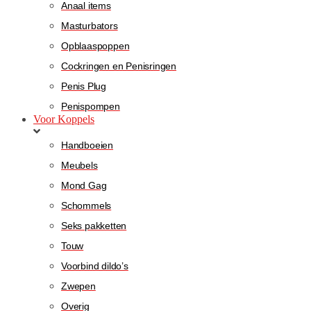
Anaal items
Masturbators
Opblaaspoppen
Cockringen en Penisringen
Penis Plug
Penispompen
Voor Koppels
Handboeien
Meubels
Mond Gag
Schommels
Seks pakketten
Touw
Voorbind dildo’s
Zwepen
Overig