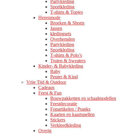
Partykleding
Sportkleding
T-shirts & Topjes
Herenmode
Broeken & Shorts
Jassen
kledingsets
Overhemden
Partykleding
Sportkleding
T-shirts & Polo’s
Truien & Sweaters
Kinder- & Babykleding
Baby
Peuter & Kind
Vrije Tijd & Outdoor
Cadeaus
Feest & Fun
Bouwpakketten en schaalmodellen
Feestdecoratie
Fopartikelen / Pranks
Kaarten en kaartspellen
Stickers
Verkleedkleding
Overig