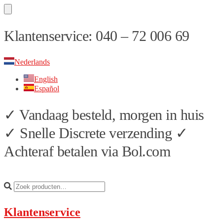
Skip
Skip
Klantenservice: 040 – 72 006 69
to
to
navigation
content
Nederlands
English
Español
✓ Vandaag besteld, morgen in huis
✓ Snelle Discrete verzending ✓
Achteraf betalen via Bol.com
Klantenservice