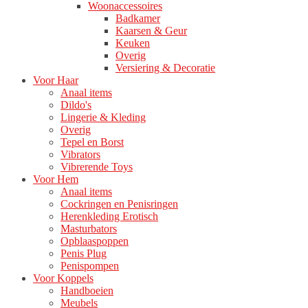
Woonaccessoires
Badkamer
Kaarsen & Geur
Keuken
Overig
Versiering & Decoratie
Voor Haar
Anaal items
Dildo's
Lingerie & Kleding
Overig
Tepel en Borst
Vibrators
Vibrerende Toys
Voor Hem
Anaal items
Cockringen en Penisringen
Herenkleding Erotisch
Masturbators
Opblaaspoppen
Penis Plug
Penispompen
Voor Koppels
Handboeien
Meubels