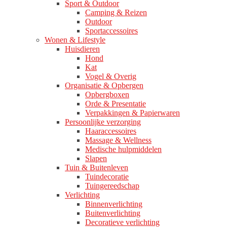
Sport & Outdoor
Camping & Reizen
Outdoor
Sportaccessoires
Wonen & Lifestyle
Huisdieren
Hond
Kat
Vogel & Overig
Organisatie & Opbergen
Opbergboxen
Orde & Presentatie
Verpakkingen & Papierwaren
Persoonlijke verzorging
Haaraccessoires
Massage & Wellness
Medische hulpmiddelen
Slapen
Tuin & Buitenleven
Tuindecoratie
Tuingereedschap
Verlichting
Binnenverlichting
Buitenverlichting
Decoratieve verlichting