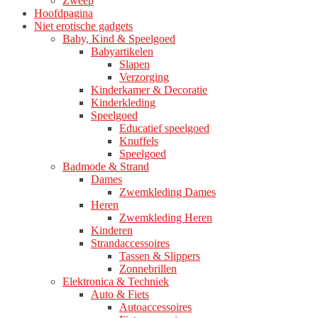
Zweep
Hoofdpagina
Niet erotische gadgets
Baby, Kind & Speelgoed
Babyartikelen
Slapen
Verzorging
Kinderkamer & Decoratie
Kinderkleding
Speelgoed
Educatief speelgoed
Knuffels
Speelgoed
Badmode & Strand
Dames
Zwemkleding Dames
Heren
Zwemkleding Heren
Kinderen
Strandaccessoires
Tassen & Slippers
Zonnebrillen
Elektronica & Techniek
Auto & Fiets
Autoaccessoires