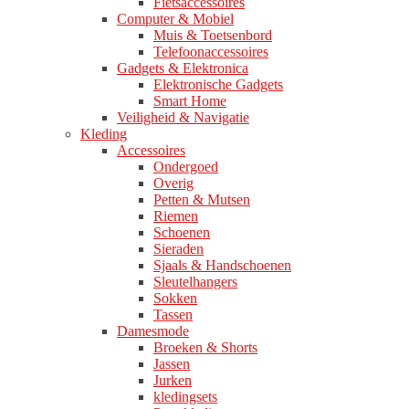
Fietsaccessoires
Computer & Mobiel
Muis & Toetsenbord
Telefoonaccessoires
Gadgets & Elektronica
Elektronische Gadgets
Smart Home
Veiligheid & Navigatie
Kleding
Accessoires
Ondergoed
Overig
Petten & Mutsen
Riemen
Schoenen
Sieraden
Sjaals & Handschoenen
Sleutelhangers
Sokken
Tassen
Damesmode
Broeken & Shorts
Jassen
Jurken
kledingsets