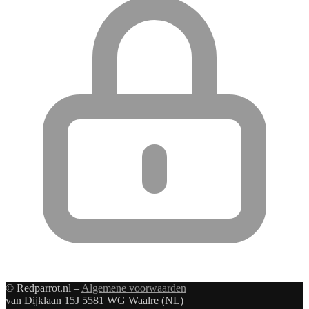
© Redparrot.nl –
Algemene voorwaarden
van Dijklaan 15J 5581 WG Waalre (NL)