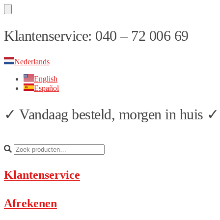
Skip
Skip
Klantenservice: 040 – 72 006 69
to
to
navigation
content
Nederlands
English
Español
✓ Vandaag besteld, morgen in huis ✓ 
Klantenservice
Afrekenen