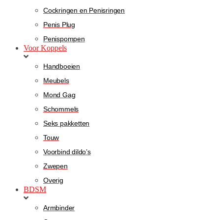
Cockringen en Penisringen
Penis Plug
Penispompen
Voor Koppels
Handboeien
Meubels
Mond Gag
Schommels
Seks pakketten
Touw
Voorbind dildo’s
Zwepen
Overig
BDSM
Armbinder