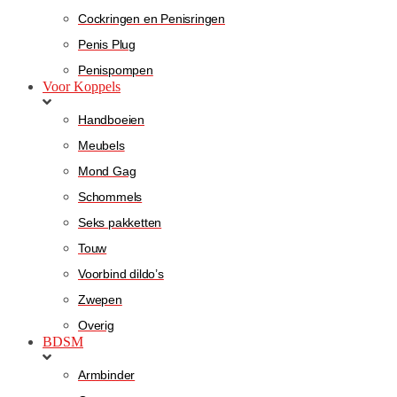
Cockringen en Penisringen
Penis Plug
Penispompen
Voor Koppels
Handboeien
Meubels
Mond Gag
Schommels
Seks pakketten
Touw
Voorbind dildo’s
Zwepen
Overig
BDSM
Armbinder