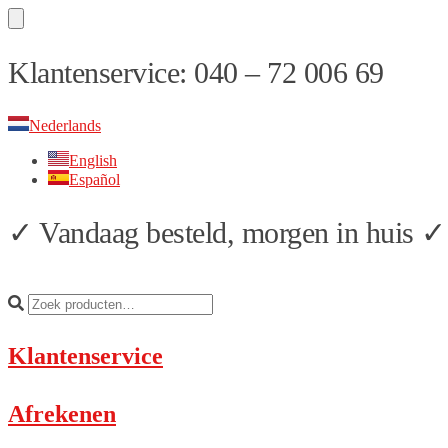
Skip
Skip
Klantenservice: 040 – 72 006 69
to
to
navigation
content
Nederlands
English
Español
✓ Vandaag besteld, morgen in huis ✓ 
Klantenservice
Afrekenen