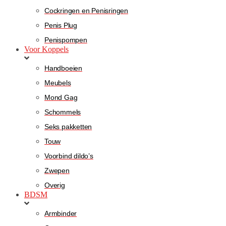
Cockringen en Penisringen
Penis Plug
Penispompen
Voor Koppels
Handboeien
Meubels
Mond Gag
Schommels
Seks pakketten
Touw
Voorbind dildo’s
Zwepen
Overig
BDSM
Armbinder