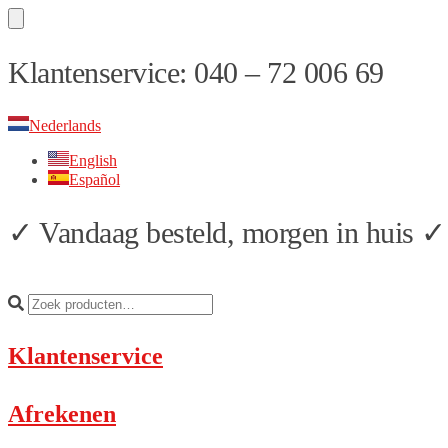
Skip
Skip
Klantenservice: 040 – 72 006 69
to
to
navigation
content
Nederlands
English
Español
✓ Vandaag besteld, morgen in huis ✓ 
Klantenservice
Afrekenen