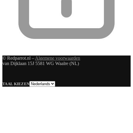
© Redparrot.nl –
Algemene voorwaarden
van Dijklaan 15J 5581 WG Waalre (NL)
Taal
TAAL KIEZEN
kiezen