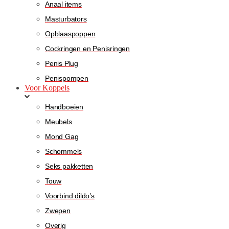
Anaal items
Masturbators
Opblaaspoppen
Cockringen en Penisringen
Penis Plug
Penispompen
Voor Koppels
Handboeien
Meubels
Mond Gag
Schommels
Seks pakketten
Touw
Voorbind dildo’s
Zwepen
Overig