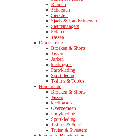
Riemen
Schoenen
Sieraden
Sjaals & Handschoenen
Sleutelhangers
Sokken
Tassen
Damesmode
Broeken & Shorts
Jassen
Jurken
kledingsets
Partykleding
Sportkleding
T-shirts & Topjes
Herenmode
Broeken & Shorts
Jassen
kledingsets
Overhemden
Partykleding
Sportkleding
T-shirts & Polo’s
Truien & Sweaters
Kinder- & Babykleding