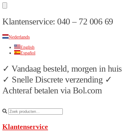
Skip
Skip
Klantenservice: 040 – 72 006 69
to
to
navigation
content
Nederlands
English
Español
✓ Vandaag besteld, morgen in huis
✓ Snelle Discrete verzending ✓
Achteraf betalen via Bol.com
Klantenservice