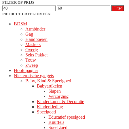
populariteit
FILTER OP PRIJS
optie
Min.
Max.
kan
Filter
prijs
prijs
gekozen
PRODUCT CATEGORIEËN
worden
BDSM
op
Armbinder
de
Gag
productpagina
Handboeien
Maskers
Overig
Seks Pakket
Touw
Zweep
Hoofdpagina
Niet erotische gadgets
Baby, Kind & Speelgoed
Babyartikelen
Slapen
Verzorging
Kinderkamer & Decoratie
Kinderkleding
Speelgoed
Educatief speelgoed
Knuffels
Speelgoed