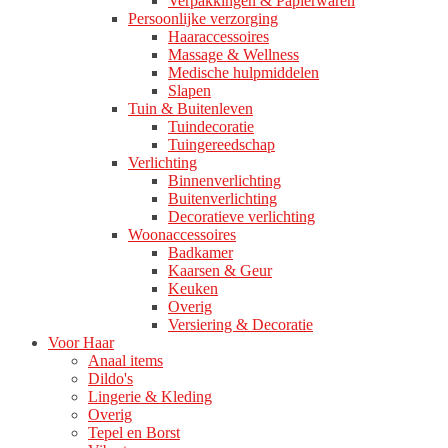
Verpakkingen & Papierwaren
Persoonlijke verzorging
Haaraccessoires
Massage & Wellness
Medische hulpmiddelen
Slapen
Tuin & Buitenleven
Tuindecoratie
Tuingereedschap
Verlichting
Binnenverlichting
Buitenverlichting
Decoratieve verlichting
Woonaccessoires
Badkamer
Kaarsen & Geur
Keuken
Overig
Versiering & Decoratie
Voor Haar
Anaal items
Dildo's
Lingerie & Kleding
Overig
Tepel en Borst