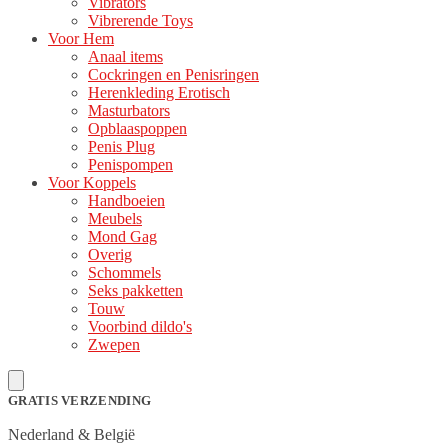
Vibrators
Vibrerende Toys
Voor Hem
Anaal items
Cockringen en Penisringen
Herenkleding Erotisch
Masturbators
Opblaaspoppen
Penis Plug
Penispompen
Voor Koppels
Handboeien
Meubels
Mond Gag
Overig
Schommels
Seks pakketten
Touw
Voorbind dildo's
Zwepen
GRATIS VERZENDING
Nederland & België