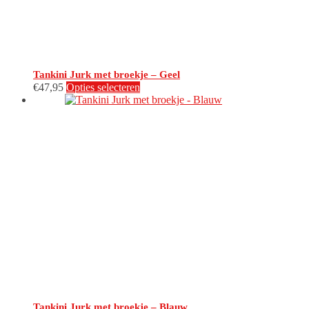
productpagina
Tankini Jurk met broekje – Geel
Dit
€
47,95
Opties selecteren
product
heeft
meerdere
variaties.
Deze
optie
kan
gekozen
worden
op
de
productpagina
Tankini Jurk met broekje – Blauw