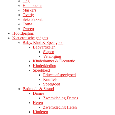
Gag
Handboeien
Maskers
Overig
Seks Pakket
Touw
Zweep
Hoofdpagina
Niet erotische gadgets
Baby, Kind & Speelgoed
Babyartikelen
Slapen
Verzorging
Kinderkamer & Decoratie
Kinderkleding
Speelgoed
Educatief speelgoed
Knuffels
Speelgoed
Badmode & Strand
Dames
Zwemkleding Dames
Heren
Zwemkleding Heren
Kinderen