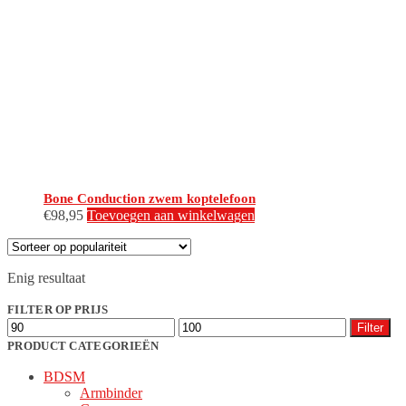
Bone Conduction zwem koptelefoon
€
98,95
Toevoegen aan winkelwagen
Enig resultaat
FILTER OP PRIJS
Min.
Max.
Filter
prijs
prijs
PRODUCT CATEGORIEËN
BDSM
Armbinder