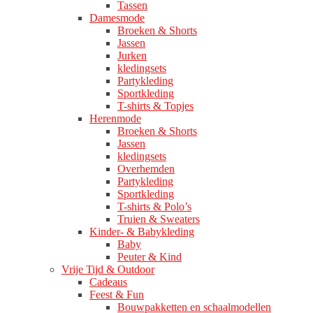
Tassen
Damesmode
Broeken & Shorts
Jassen
Jurken
kledingsets
Partykleding
Sportkleding
T-shirts & Topjes
Herenmode
Broeken & Shorts
Jassen
kledingsets
Overhemden
Partykleding
Sportkleding
T-shirts & Polo’s
Truien & Sweaters
Kinder- & Babykleding
Baby
Peuter & Kind
Vrije Tijd & Outdoor
Cadeaus
Feest & Fun
Bouwpakketten en schaalmodellen