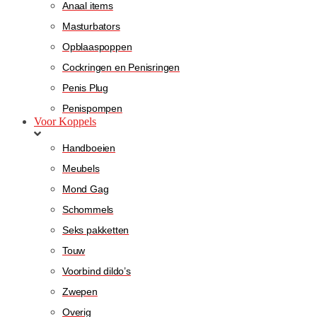
Anaal items
Masturbators
Opblaaspoppen
Cockringen en Penisringen
Penis Plug
Penispompen
Voor Koppels
Handboeien
Meubels
Mond Gag
Schommels
Seks pakketten
Touw
Voorbind dildo’s
Zwepen
Overig