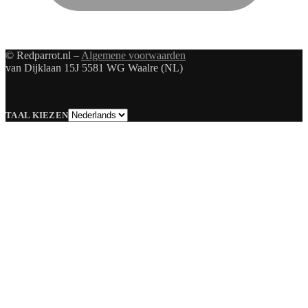
© Redparrot.nl –
Algemene voorwaarden
van Dijklaan 15J 5581 WG Waalre (NL)
Taal
TAAL KIEZEN
kiezen