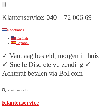
Skip
Skip
Klantenservice: 040 – 72 006 69
to
to
navigation
content
Nederlands
English
Español
✓ Vandaag besteld, morgen in huis
✓ Snelle Discrete verzending ✓
Achteraf betalen via Bol.com
Klantenservice