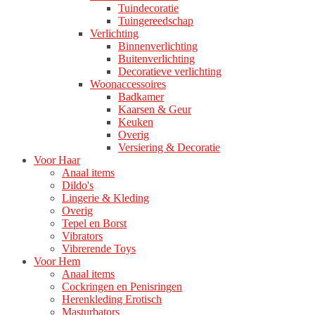
Tuindecoratie
Tuingereedschap
Verlichting
Binnenverlichting
Buitenverlichting
Decoratieve verlichting
Woonaccessoires
Badkamer
Kaarsen & Geur
Keuken
Overig
Versiering & Decoratie
Voor Haar
Anaal items
Dildo's
Lingerie & Kleding
Overig
Tepel en Borst
Vibrators
Vibrerende Toys
Voor Hem
Anaal items
Cockringen en Penisringen
Herenkleding Erotisch
Masturbators