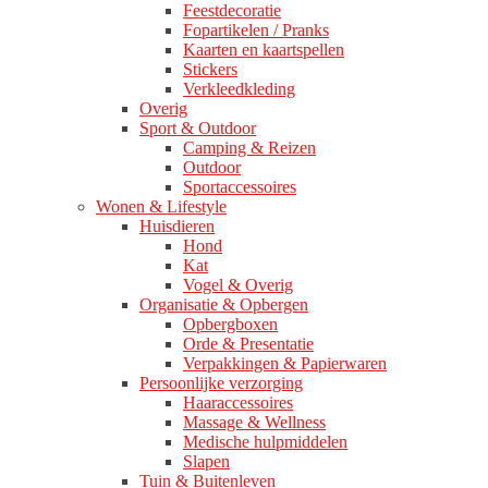
Feestdecoratie
Fopartikelen / Pranks
Kaarten en kaartspellen
Stickers
Verkleedkleding
Overig
Sport & Outdoor
Camping & Reizen
Outdoor
Sportaccessoires
Wonen & Lifestyle
Huisdieren
Hond
Kat
Vogel & Overig
Organisatie & Opbergen
Opbergboxen
Orde & Presentatie
Verpakkingen & Papierwaren
Persoonlijke verzorging
Haaraccessoires
Massage & Wellness
Medische hulpmiddelen
Slapen
Tuin & Buitenleven