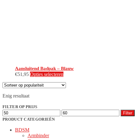
Aansluitend Badpak – Blauw
Dit
€
51,95
Opties selecteren
product
heeft
meerdere
Enig resultaat
variaties.
Deze
FILTER OP PRIJS
optie
Min.
Max.
kan
Filter
prijs
prijs
gekozen
PRODUCT CATEGORIEËN
worden
BDSM
op
Armbinder
de