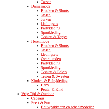
Tassen
Damesmode
Broeken & Shorts
Jassen
Jurken
kledingsets
Partykleding
Sportkleding
T-shirts & Topjes
Herenmode
Broeken & Shorts
Jassen
kledingsets
Overhemden
Partykleding
Sportkleding
T-shirts & Polo’s
Truien & Sweaters
Kinder- & Babykleding
Baby
Peuter & Kind
Vrije Tijd & Outdoor
Cadeaus
Feest & Fun
Bouwpakketten en schaalmodellen