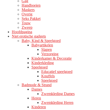
Gag
productpagina
Handboeien
Maskers
Overig
Seks Pakket
Touw
Zweep
Hoofdpagina
Niet erotische gadgets
Baby, Kind & Speelgoed
Babyartikelen
Slapen
Verzorging
Kinderkamer & Decoratie
Kinderkleding
Speelgoed
Educatief speelgoed
Knuffels
Speelgoed
Badmode & Strand
Dames
Zwemkleding Dames
Heren
Zwemkleding Heren
Kinderen