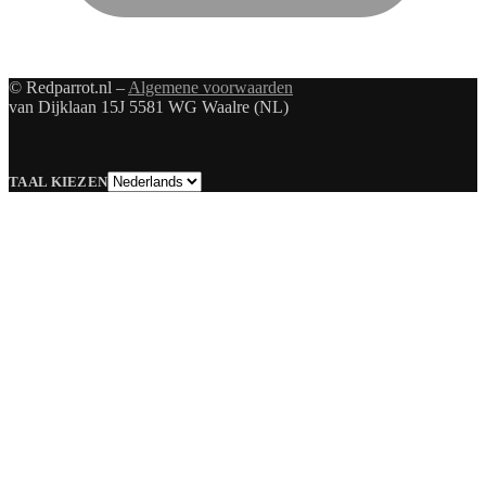
© Redparrot.nl –
Algemene voorwaarden
van Dijklaan 15J 5581 WG Waalre (NL)
Taal
TAAL KIEZEN
kiezen