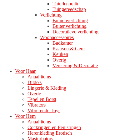
Tuindecoratie
Tuingereedschap
Verlichting
Binnenverlichting
Buitenverlichting
Decoratieve verlichting
Woonaccessoires
Badkamer
Kaarsen & Geur
Keuken
Overig
Versiering & Decoratie
Voor Haar
Anaal items
Dildo's
Lingerie & Kleding
Overig
Tepel en Borst
Vibrators
Vibrerende Toys
Voor Hem
Anaal items
Cockringen en Penisringen
Herenkleding Erotisch
Masturbators