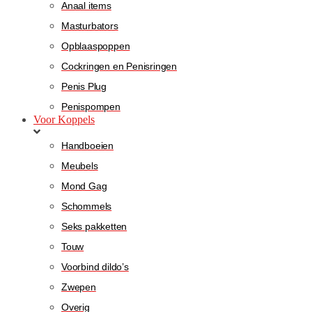
Anaal items
Masturbators
Opblaaspoppen
Cockringen en Penisringen
Penis Plug
Penispompen
Voor Koppels
Handboeien
Meubels
Mond Gag
Schommels
Seks pakketten
Touw
Voorbind dildo’s
Zwepen
Overig