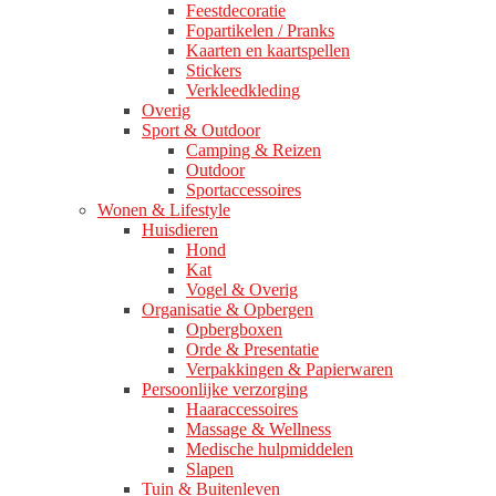
Feestdecoratie
Fopartikelen / Pranks
Kaarten en kaartspellen
Stickers
Verkleedkleding
Overig
Sport & Outdoor
Camping & Reizen
Outdoor
Sportaccessoires
Wonen & Lifestyle
Huisdieren
Hond
Kat
Vogel & Overig
Organisatie & Opbergen
Opbergboxen
Orde & Presentatie
Verpakkingen & Papierwaren
Persoonlijke verzorging
Haaraccessoires
Massage & Wellness
Medische hulpmiddelen
Slapen
Tuin & Buitenleven