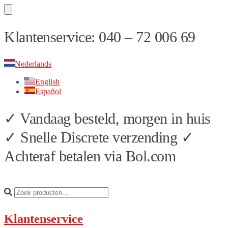
Skip
Skip
Klantenservice: 040 – 72 006 69
to
to
navigation
content
Nederlands
English
Español
✓ Vandaag besteld, morgen in huis
✓ Snelle Discrete verzending ✓
Achteraf betalen via Bol.com
Klantenservice