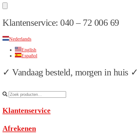
Skip
Skip
Klantenservice: 040 – 72 006 69
to
to
navigation
content
Nederlands
English
Español
✓ Vandaag besteld, morgen in huis ✓ 
Klantenservice
Afrekenen