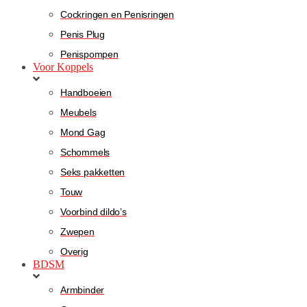
Cockringen en Penisringen
Penis Plug
Penispompen
Voor Koppels
Handboeien
Meubels
Mond Gag
Schommels
Seks pakketten
Touw
Voorbind dildo’s
Zwepen
Overig
BDSM
Armbinder