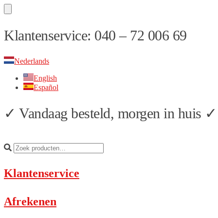
Skip
Skip
Klantenservice: 040 – 72 006 69
to
to
navigation
content
Nederlands
English
Español
✓ Vandaag besteld, morgen in huis ✓ 
Klantenservice
Afrekenen