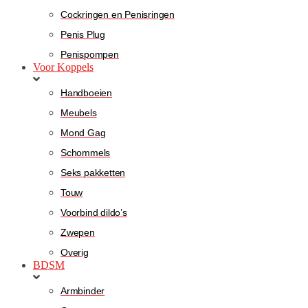
Cockringen en Penisringen
Penis Plug
Penispompen
Voor Koppels
Handboeien
Meubels
Mond Gag
Schommels
Seks pakketten
Touw
Voorbind dildo’s
Zwepen
Overig
BDSM
Armbinder