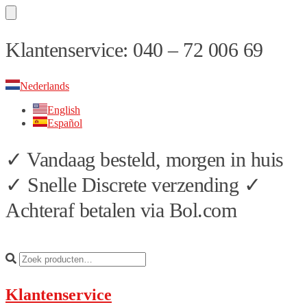
Skip
Skip
Klantenservice: 040 – 72 006 69
to
to
navigation
content
Nederlands
English
Español
✓ Vandaag besteld, morgen in huis
✓ Snelle Discrete verzending ✓
Achteraf betalen via Bol.com
Klantenservice