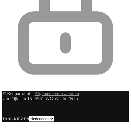
© Redparrot.nl –
Algemene voorwaarden
van Dijklaan 15J 5581 WG Waalre (NL)
Taal
TAAL KIEZEN
kiezen