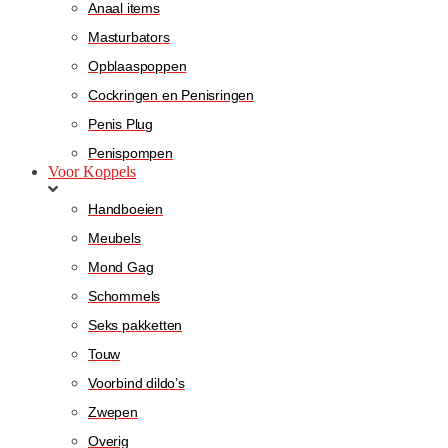
Anaal items
Masturbators
Opblaaspoppen
Cockringen en Penisringen
Penis Plug
Penispompen
Voor Koppels
Handboeien
Meubels
Mond Gag
Schommels
Seks pakketten
Touw
Voorbind dildo’s
Zwepen
Overig