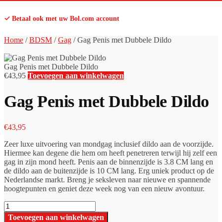
✓ Betaal ook met uw Bol.com account
Home
/
BDSM
/
Gag
/
Gag Penis met Dubbele Dildo
Gag Penis met Dubbele Dildo
€
43,95
Toevoegen aan winkelwagen
Gag Penis met Dubbele Dildo
€
43,95
Zeer luxe uitvoering van mondgag inclusief dildo aan de voorzijde.
Hiermee kan degene die hem om heeft penetreren terwijl hij zelf een
gag in zijn mond heeft. Penis aan de binnenzijde is 3.8 CM lang en
de dildo aan de buitenzijde is 10 CM lang. Erg uniek product op de
Nederlandse markt. Breng je seksleven naar nieuwe en spannende
hoogtepunten en geniet deze week nog van een nieuw avontuur.
Gag
Penis
Toevoegen aan winkelwagen