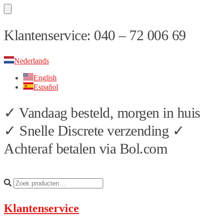
Skip
Skip
Klantenservice: 040 – 72 006 69
to
to
navigation
content
Nederlands
English
Español
✓ Vandaag besteld, morgen in huis
✓ Snelle Discrete verzending ✓
Achteraf betalen via Bol.com
Klantenservice