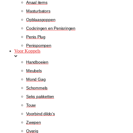
Anaal items
Masturbators
Opblaaspoppen
Cockringen en Penisringen
Penis Plug
Penispompen
Voor Koppels
Handboeien
Meubels
Mond Gag
Schommels
Seks pakketten
Touw
Voorbind dildo’s
Zwepen
Overig