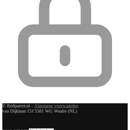
© Redparrot.nl –
Algemene voorwaarden
van Dijklaan 15J 5581 WG Waalre (NL)