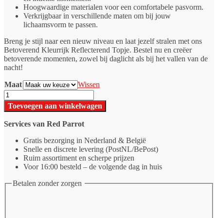
Hoogwaardige materialen voor een comfortabele pasvorm.
Verkrijgbaar in verschillende maten om bij jouw
lichaamsvorm te passen.
Breng je stijl naar een nieuw niveau en laat jezelf stralen met ons
Betoverend Kleurrijk Reflecterend Topje. Bestel nu en creëer
betoverende momenten, zowel bij daglicht als bij het vallen van de
nacht!
Maat
Wissen
Reflecterende
sexy
Toevoegen aan winkelwagen
tank
top
Services van Red Parrot
aantal
Gratis bezorging in Nederland & België
Snelle en discrete levering (PostNL/BePost)
Ruim assortiment en scherpe prijzen
Voor 16:00 besteld – de volgende dag in huis
Betalen zonder zorgen