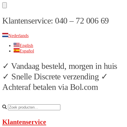
Skip
Skip
Klantenservice: 040 – 72 006 69
to
to
navigation
content
Nederlands
English
Español
✓ Vandaag besteld, morgen in huis
✓ Snelle Discrete verzending ✓
Achteraf betalen via Bol.com
Klantenservice