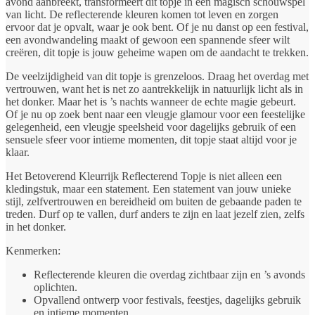
avond aanbreekt, transformeert dit topje in een magisch schouwspel
van licht. De reflecterende kleuren komen tot leven en zorgen
ervoor dat je opvalt, waar je ook bent. Of je nu danst op een festival,
een avondwandeling maakt of gewoon een spannende sfeer wilt
creëren, dit topje is jouw geheime wapen om de aandacht te trekken.
De veelzijdigheid van dit topje is grenzeloos. Draag het overdag met
vertrouwen, want het is net zo aantrekkelijk in natuurlijk licht als in
het donker. Maar het is ’s nachts wanneer de echte magie gebeurt.
Of je nu op zoek bent naar een vleugje glamour voor een feestelijke
gelegenheid, een vleugje speelsheid voor dagelijks gebruik of een
sensuele sfeer voor intieme momenten, dit topje staat altijd voor je
klaar.
Het Betoverend Kleurrijk Reflecterend Topje is niet alleen een
kledingstuk, maar een statement. Een statement van jouw unieke
stijl, zelfvertrouwen en bereidheid om buiten de gebaande paden te
treden. Durf op te vallen, durf anders te zijn en laat jezelf zien, zelfs
in het donker.
Kenmerken:
Reflecterende kleuren die overdag zichtbaar zijn en ’s avonds
oplichten.
Opvallend ontwerp voor festivals, feestjes, dagelijks gebruik
en intieme momenten.