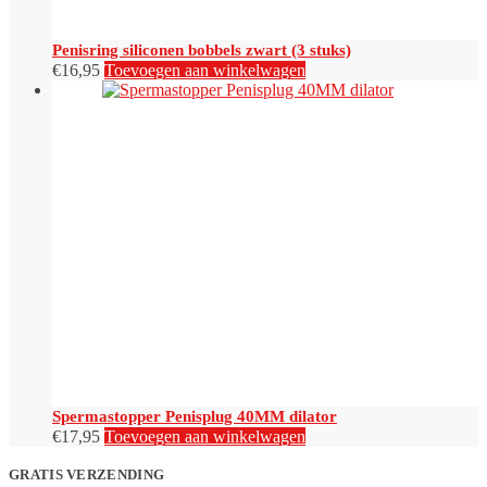
Penisring siliconen bobbels zwart (3 stuks)
€
16,95
Toevoegen aan winkelwagen
Spermastopper Penisplug 40MM dilator
€
17,95
Toevoegen aan winkelwagen
GRATIS VERZENDING