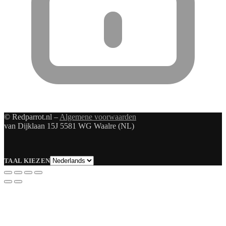
© Redparrot.nl –
Algemene voorwaarden
van Dijklaan 15J 5581 WG Waalre (NL)
Taal
TAAL KIEZEN
kiezen