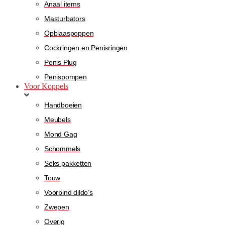
Anaal items
Masturbators
Opblaaspoppen
Cockringen en Penisringen
Penis Plug
Penispompen
Voor Koppels
Handboeien
Meubels
Mond Gag
Schommels
Seks pakketten
Touw
Voorbind dildo’s
Zwepen
Overig