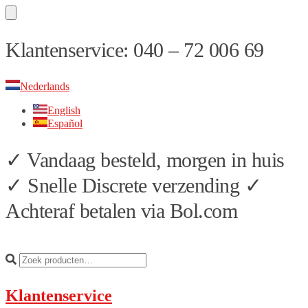
Skip
Skip
Klantenservice: 040 – 72 006 69
to
to
navigation
content
Nederlands
English
Español
✓ Vandaag besteld, morgen in huis
✓ Snelle Discrete verzending ✓
Achteraf betalen via Bol.com
Klantenservice