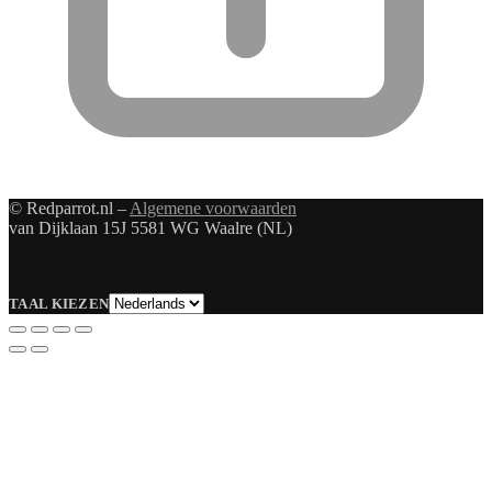
© Redparrot.nl –
Algemene voorwaarden
van Dijklaan 15J 5581 WG Waalre (NL)
Taal
TAAL KIEZEN
kiezen