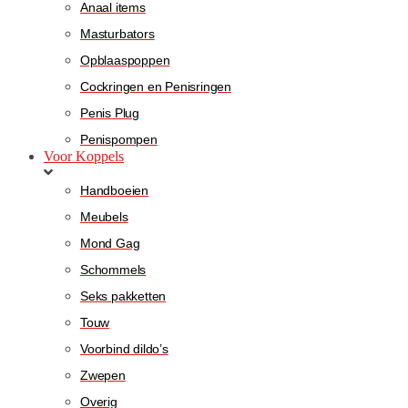
Anaal items
Masturbators
Opblaaspoppen
Cockringen en Penisringen
Penis Plug
Penispompen
Voor Koppels
Handboeien
Meubels
Mond Gag
Schommels
Seks pakketten
Touw
Voorbind dildo’s
Zwepen
Overig