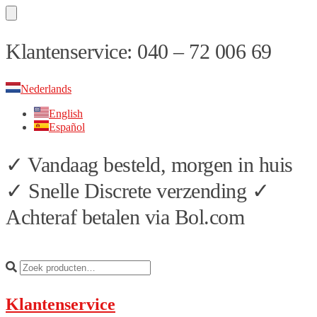
Skip
Skip
Klantenservice: 040 – 72 006 69
to
to
navigation
content
Nederlands
English
Español
✓ Vandaag besteld, morgen in huis
✓ Snelle Discrete verzending ✓
Achteraf betalen via Bol.com
Klantenservice