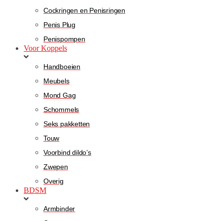
Cockringen en Penisringen
Penis Plug
Penispompen
Voor Koppels
Handboeien
Meubels
Mond Gag
Schommels
Seks pakketten
Touw
Voorbind dildo’s
Zwepen
Overig
BDSM
Armbinder