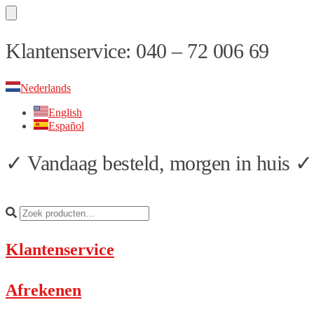
Skip
Skip
Klantenservice: 040 – 72 006 69
to
to
navigation
content
Nederlands
English
Español
✓ Vandaag besteld, morgen in huis ✓ 
Klantenservice
Afrekenen