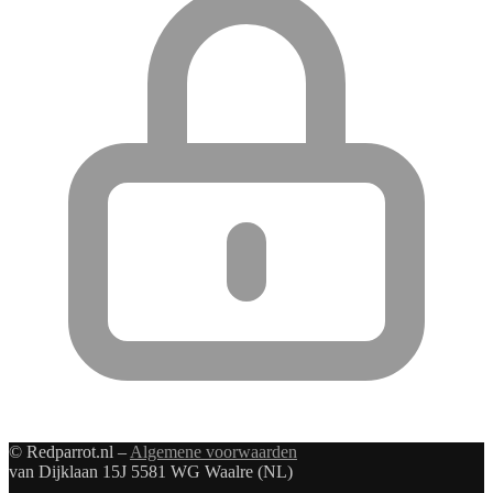
© Redparrot.nl –
Algemene voorwaarden
van Dijklaan 15J 5581 WG Waalre (NL)