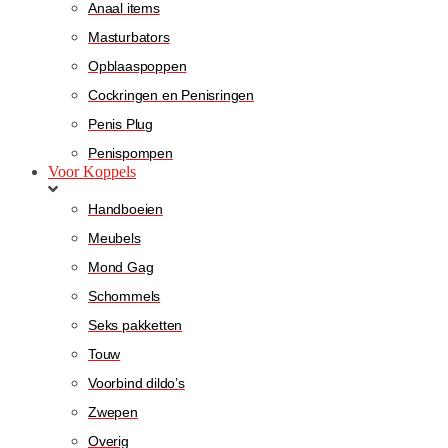
Anaal items
Masturbators
Opblaaspoppen
Cockringen en Penisringen
Penis Plug
Penispompen
Voor Koppels
Handboeien
Meubels
Mond Gag
Schommels
Seks pakketten
Touw
Voorbind dildo’s
Zwepen
Overig