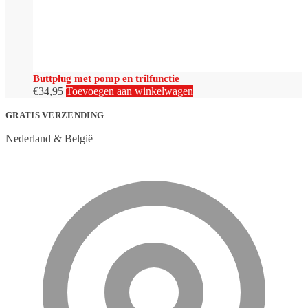
Buttplug met pomp en trilfunctie
€
34,95
Toevoegen aan winkelwagen
GRATIS VERZENDING
Nederland & België