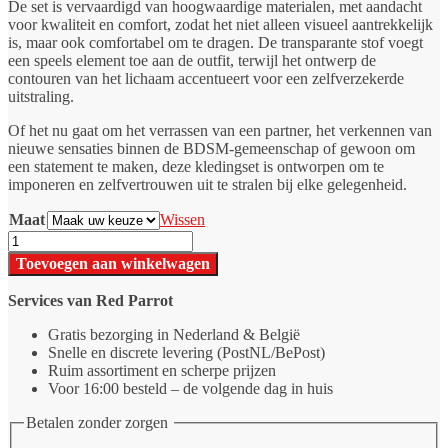
De set is vervaardigd van hoogwaardige materialen, met aandacht
voor kwaliteit en comfort, zodat het niet alleen visueel aantrekkelijk
is, maar ook comfortabel om te dragen. De transparante stof voegt
een speels element toe aan de outfit, terwijl het ontwerp de
contouren van het lichaam accentueert voor een zelfverzekerde
uitstraling.
Of het nu gaat om het verrassen van een partner, het verkennen van
nieuwe sensaties binnen de BDSM-gemeenschap of gewoon om
een statement te maken, deze kledingset is ontworpen om te
imponeren en zelfvertrouwen uit te stralen bij elke gelegenheid.
Maat
Wissen
Transparante
kleding
Toevoegen aan winkelwagen
set
mannen
Services van Red Parrot
aantal
Gratis bezorging in Nederland & België
Snelle en discrete levering (PostNL/BePost)
Ruim assortiment en scherpe prijzen
Voor 16:00 besteld – de volgende dag in huis
Betalen zonder zorgen