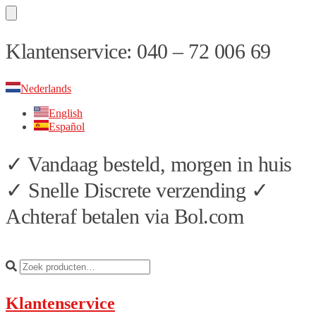
Skip
Skip
Klantenservice: 040 – 72 006 69
to
to
navigation
content
Nederlands
English
Español
✓ Vandaag besteld, morgen in huis
✓ Snelle Discrete verzending ✓
Achteraf betalen via Bol.com
Klantenservice