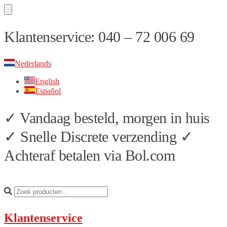
Skip
Skip
Klantenservice: 040 – 72 006 69
to
to
navigation
content
Nederlands
English
Español
✓ Vandaag besteld, morgen in huis
✓ Snelle Discrete verzending ✓
Achteraf betalen via Bol.com
Klantenservice