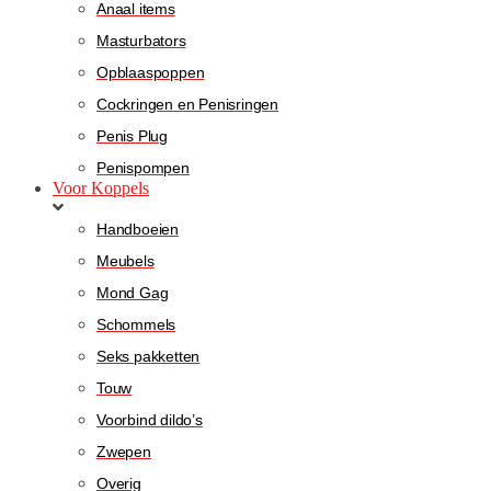
Anaal items
Masturbators
Opblaaspoppen
Cockringen en Penisringen
Penis Plug
Penispompen
Voor Koppels
Handboeien
Meubels
Mond Gag
Schommels
Seks pakketten
Touw
Voorbind dildo’s
Zwepen
Overig