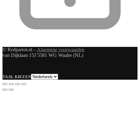
© Redparrot.nl –
Algemene voorwaarden
van Dijklaan 15J 5581 WG Waalre (NL)
Taal
TAAL KIEZEN
kiezen