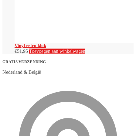
op
de
productpagina
Vinyl retro klok
€
51,95
Toevoegen aan winkelwagen
GRATIS VERZENDING
Nederland & België