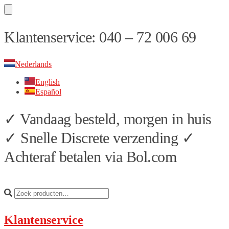
Skip
Skip
Klantenservice: 040 – 72 006 69
to
to
navigation
content
Nederlands
English
Español
✓ Vandaag besteld, morgen in huis
✓ Snelle Discrete verzending ✓
Achteraf betalen via Bol.com
Klantenservice