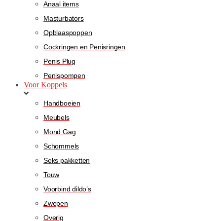
Anaal items
Masturbators
Opblaaspoppen
Cockringen en Penisringen
Penis Plug
Penispompen
Voor Koppels
Handboeien
Meubels
Mond Gag
Schommels
Seks pakketten
Touw
Voorbind dildo’s
Zwepen
Overig