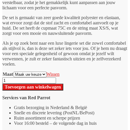
verstelbaar, zodat je het gemakkelijk kunt aanpassen aan jouw
lichaam voor een perfecte pasvorm.
De set is gemaakt van zeer goede kwaliteit polyester en elastaan,
wat ervoor zorgt dat de stof zacht en comfortabel aanvoelt op je
huid. De set heeft de cupmaat 75C en de string maat XS/S, wat
zorgt voor een mooie en nauwsluitende pasvorm.
Als je op zoek bent naar een luxe lingerie set die zowel comfortabel
als stijlvol is, dan is deze set zeker iets voor jou. Of je hem nu draagt
voor een speciale gelegenheid of gewoon omdat je jezelf wilt
verwennen, je zult er zeker fantastisch uitzien en je zelfverzekerd
voelen.
Maat
Wissen
Verleidelijke
Beha
Toevoegen aan winkelwagen
+
String
Services van Red Parrot
Green
Blue
Gratis bezorging in Nederland & België
aantal
Snelle en discrete levering (PostNL/BePost)
Ruim assortiment en scherpe prijzen
Voor 16:00 besteld – de volgende dag in huis