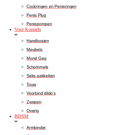
Cockringen en Penisringen
Penis Plug
Penispompen
Voor Koppels
Handboeien
Meubels
Mond Gag
Schommels
Seks pakketten
Touw
Voorbind dildo’s
Zwepen
Overig
BDSM
Armbinder