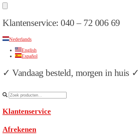
Skip
Skip
Klantenservice: 040 – 72 006 69
to
to
navigation
content
Nederlands
English
Español
✓ Vandaag besteld, morgen in huis ✓ 
Klantenservice
Afrekenen