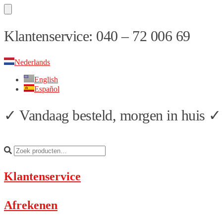
Skip
Skip
Klantenservice: 040 – 72 006 69
to
to
navigation
content
Nederlands
English
Español
✓ Vandaag besteld, morgen in huis ✓ 
Klantenservice
Afrekenen