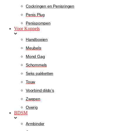
Cockringen en Penisringen
Penis Plug
Penispompen
Voor Koppels
Handboeien
Meubels
Mond Gag
Schommels
Seks pakketten
Touw
Voorbind dildo’s
Zwepen
Overig
BDSM
Armbinder