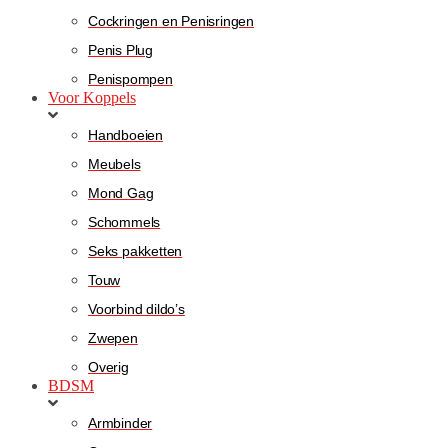
Cockringen en Penisringen
Penis Plug
Penispompen
Voor Koppels
Handboeien
Meubels
Mond Gag
Schommels
Seks pakketten
Touw
Voorbind dildo’s
Zwepen
Overig
BDSM
Armbinder