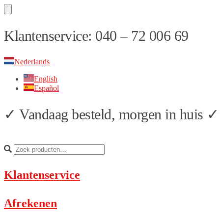
Skip
Skip
Klantenservice: 040 – 72 006 69
to
to
navigation
content
Nederlands
English
Español
✓ Vandaag besteld, morgen in huis ✓ 
Klantenservice
Afrekenen