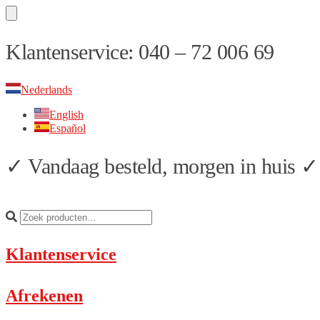
Skip
Skip
Klantenservice: 040 – 72 006 69
to
to
navigation
content
Nederlands
English
Español
✓ Vandaag besteld, morgen in huis ✓ 
Klantenservice
Afrekenen