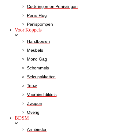
Cockringen en Penisringen
Penis Plug
Penispompen
Voor Koppels
Handboeien
Meubels
Mond Gag
Schommels
Seks pakketten
Touw
Voorbind dildo’s
Zwepen
Overig
BDSM
Armbinder