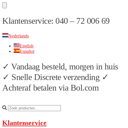
Skip
Skip
Klantenservice: 040 – 72 006 69
to
to
navigation
content
Nederlands
English
Español
✓ Vandaag besteld, morgen in huis
✓ Snelle Discrete verzending ✓
Achteraf betalen via Bol.com
Klantenservice