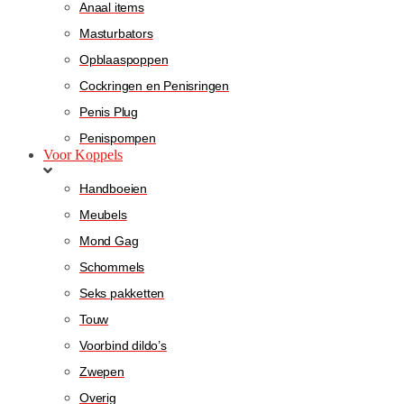
Anaal items
Masturbators
Opblaaspoppen
Cockringen en Penisringen
Penis Plug
Penispompen
Voor Koppels
Handboeien
Meubels
Mond Gag
Schommels
Seks pakketten
Touw
Voorbind dildo’s
Zwepen
Overig