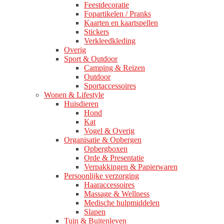
Feestdecoratie
Fopartikelen / Pranks
Kaarten en kaartspellen
Stickers
Verkleedkleding
Overig
Sport & Outdoor
Camping & Reizen
Outdoor
Sportaccessoires
Wonen & Lifestyle
Huisdieren
Hond
Kat
Vogel & Overig
Organisatie & Opbergen
Opbergboxen
Orde & Presentatie
Verpakkingen & Papierwaren
Persoonlijke verzorging
Haaraccessoires
Massage & Wellness
Medische hulpmiddelen
Slapen
Tuin & Buitenleven