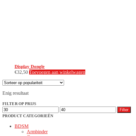
Display Dongle
€
32,50
Toevoegen aan winkelwagen
Enig resultaat
FILTER OP PRIJS
Min.
Max.
Filter
prijs
prijs
PRODUCT CATEGORIEËN
BDSM
Armbinder