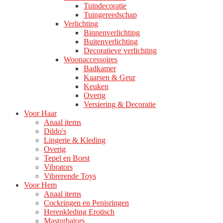
Tuindecoratie
Tuingereedschap
Verlichting
Binnenverlichting
Buitenverlichting
Decoratieve verlichting
Woonaccessoires
Badkamer
Kaarsen & Geur
Keuken
Overig
Versiering & Decoratie
Voor Haar
Anaal items
Dildo's
Lingerie & Kleding
Overig
Tepel en Borst
Vibrators
Vibrerende Toys
Voor Hem
Anaal items
Cockringen en Penisringen
Herenkleding Erotisch
Masturbators