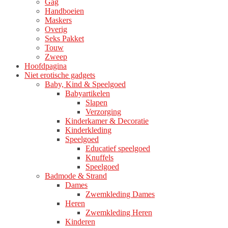
Gag
Handboeien
Maskers
Overig
Seks Pakket
Touw
Zweep
Hoofdpagina
Niet erotische gadgets
Baby, Kind & Speelgoed
Babyartikelen
Slapen
Verzorging
Kinderkamer & Decoratie
Kinderkleding
Speelgoed
Educatief speelgoed
Knuffels
Speelgoed
Badmode & Strand
Dames
Zwemkleding Dames
Heren
Zwemkleding Heren
Kinderen