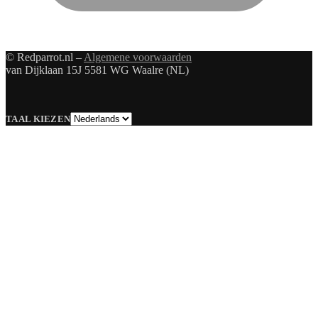
© Redparrot.nl –
Algemene voorwaarden
van Dijklaan 15J 5581 WG Waalre (NL)
Taal
TAAL KIEZEN
kiezen