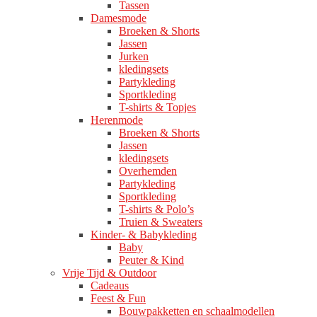
Tassen
Damesmode
Broeken & Shorts
Jassen
Jurken
kledingsets
Partykleding
Sportkleding
T-shirts & Topjes
Herenmode
Broeken & Shorts
Jassen
kledingsets
Overhemden
Partykleding
Sportkleding
T-shirts & Polo’s
Truien & Sweaters
Kinder- & Babykleding
Baby
Peuter & Kind
Vrije Tijd & Outdoor
Cadeaus
Feest & Fun
Bouwpakketten en schaalmodellen