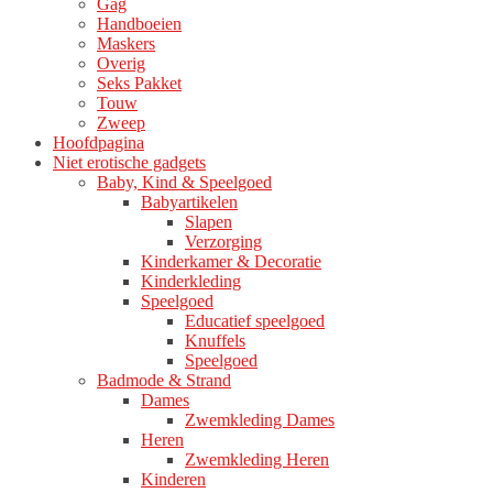
Gag
Handboeien
Maskers
Overig
Seks Pakket
Touw
Zweep
Hoofdpagina
Niet erotische gadgets
Baby, Kind & Speelgoed
Babyartikelen
Slapen
Verzorging
Kinderkamer & Decoratie
Kinderkleding
Speelgoed
Educatief speelgoed
Knuffels
Speelgoed
Badmode & Strand
Dames
Zwemkleding Dames
Heren
Zwemkleding Heren
Kinderen