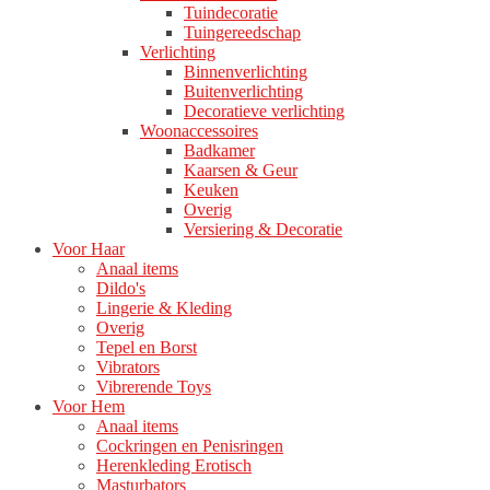
Tuindecoratie
Tuingereedschap
Verlichting
Binnenverlichting
Buitenverlichting
Decoratieve verlichting
Woonaccessoires
Badkamer
Kaarsen & Geur
Keuken
Overig
Versiering & Decoratie
Voor Haar
Anaal items
Dildo's
Lingerie & Kleding
Overig
Tepel en Borst
Vibrators
Vibrerende Toys
Voor Hem
Anaal items
Cockringen en Penisringen
Herenkleding Erotisch
Masturbators