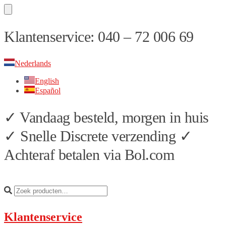
Skip
Skip
Klantenservice: 040 – 72 006 69
to
to
navigation
content
Nederlands
English
Español
✓ Vandaag besteld, morgen in huis
✓ Snelle Discrete verzending ✓
Achteraf betalen via Bol.com
Klantenservice