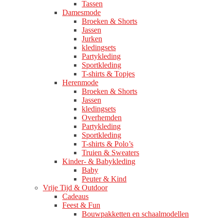
Tassen
Damesmode
Broeken & Shorts
Jassen
Jurken
kledingsets
Partykleding
Sportkleding
T-shirts & Topjes
Herenmode
Broeken & Shorts
Jassen
kledingsets
Overhemden
Partykleding
Sportkleding
T-shirts & Polo’s
Truien & Sweaters
Kinder- & Babykleding
Baby
Peuter & Kind
Vrije Tijd & Outdoor
Cadeaus
Feest & Fun
Bouwpakketten en schaalmodellen