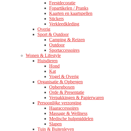
Feestdecoratie
Fopartikelen / Pranks
Kaarten en kaartspellen
Stickers
Verkleedkleding
Overig
Sport & Outdoor
Camping & Reizen
Outdoor
Sportaccessoires
Wonen & Lifestyle
Huisdieren
Hond
Kat
Vogel & Overig
Organisatie & Opbergen
Opbergboxen
Orde & Presentatie
Verpakkingen & Papierwaren
Persoonlijke verzorging
Haaraccessoires
Massage & Wellness
Medische hulpmiddelen
Slapen
Tuin & Buitenleven