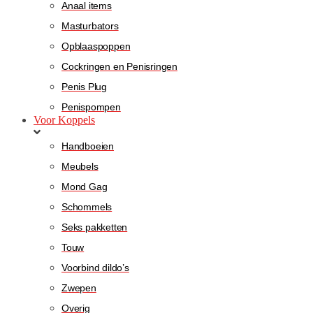
Anaal items
Masturbators
Opblaaspoppen
Cockringen en Penisringen
Penis Plug
Penispompen
Voor Koppels
Handboeien
Meubels
Mond Gag
Schommels
Seks pakketten
Touw
Voorbind dildo’s
Zwepen
Overig