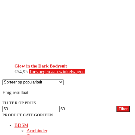
Glow in the Dark Bodysuit
€
54,95
Toevoegen aan winkelwagen
Enig resultaat
FILTER OP PRIJS
Min.
Max.
Filter
prijs
prijs
PRODUCT CATEGORIEËN
BDSM
Armbinder