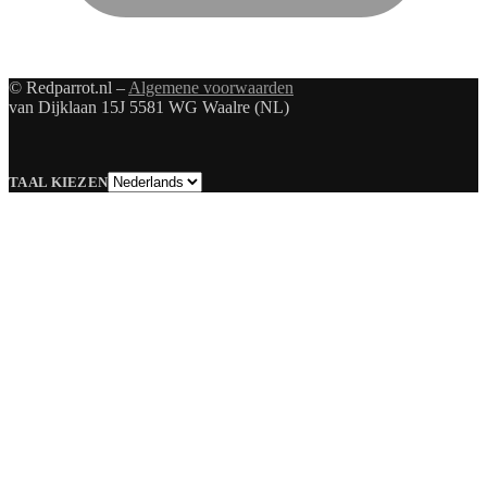
© Redparrot.nl –
Algemene voorwaarden
van Dijklaan 15J 5581 WG Waalre (NL)
Taal
TAAL KIEZEN
kiezen