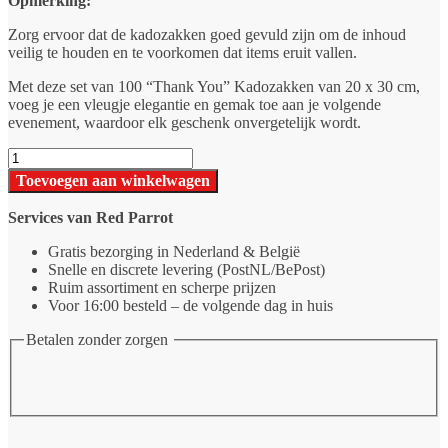
Opmerking:
Zorg ervoor dat de kadozakken goed gevuld zijn om de inhoud
veilig te houden en te voorkomen dat items eruit vallen.
Met deze set van 100 “Thank You” Kadozakken van 20 x 30 cm,
voeg je een vleugje elegantie en gemak toe aan je volgende
evenement, waardoor elk geschenk onvergetelijk wordt.
100
stuks
Toevoegen aan winkelwagen
Thank
You
Services van Red Parrot
Kadozak
20
Gratis bezorging in Nederland & België
x
Snelle en discrete levering (PostNL/BePost)
30
Ruim assortiment en scherpe prijzen
CM
Voor 16:00 besteld – de volgende dag in huis
aantal
Betalen zonder zorgen