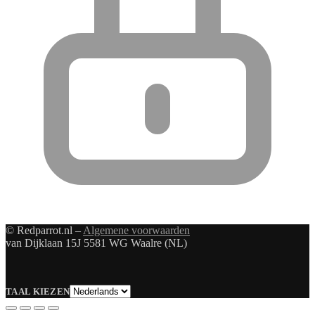
© Redparrot.nl –
Algemene voorwaarden
van Dijklaan 15J 5581 WG Waalre (NL)
Taal
TAAL KIEZEN
kiezen