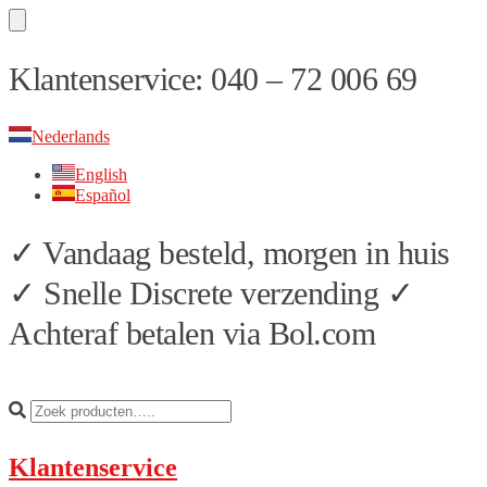
Skip
Skip
Klantenservice: 040 – 72 006 69
to
to
navigation
content
Nederlands
English
Español
✓ Vandaag besteld, morgen in huis
✓ Snelle Discrete verzending ✓
Achteraf betalen via Bol.com
Klantenservice