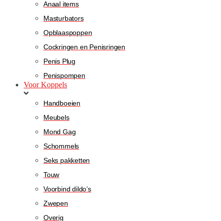
Anaal items
Masturbators
Opblaaspoppen
Cockringen en Penisringen
Penis Plug
Penispompen
Voor Koppels
Handboeien
Meubels
Mond Gag
Schommels
Seks pakketten
Touw
Voorbind dildo’s
Zwepen
Overig