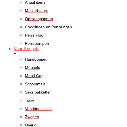
Anaal items
Masturbators
Opblaaspoppen
Cockringen en Penisringen
Penis Plug
Penispompen
Voor Koppels
Handboeien
Meubels
Mond Gag
Schommels
Seks pakketten
Touw
Voorbind dildo’s
Zwepen
Overig