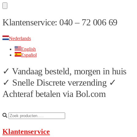
Skip
Skip
Klantenservice: 040 – 72 006 69
to
to
navigation
content
Nederlands
English
Español
✓ Vandaag besteld, morgen in huis
✓ Snelle Discrete verzending ✓
Achteraf betalen via Bol.com
Klantenservice