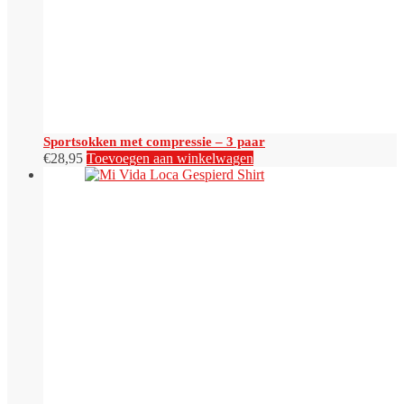
op
de
productpagina
Sportsokken met compressie – 3 paar
€
28,95
Toevoegen aan winkelwagen