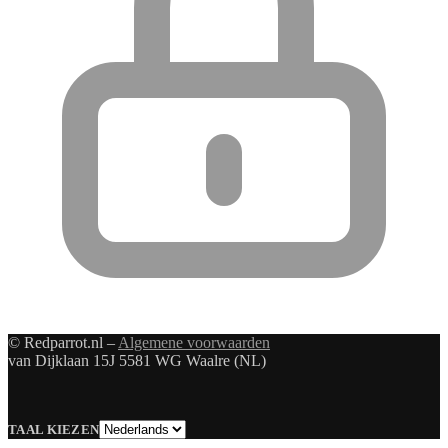
© Redparrot.nl –
Algemene voorwaarden
van Dijklaan 15J 5581 WG Waalre (NL)
Taal
TAAL KIEZEN
kiezen