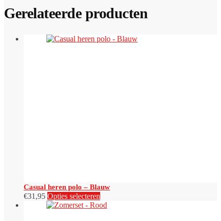
Gerelateerde producten
Casual heren polo – Blauw
Dit
€
31,95
Opties selecteren
product
heeft