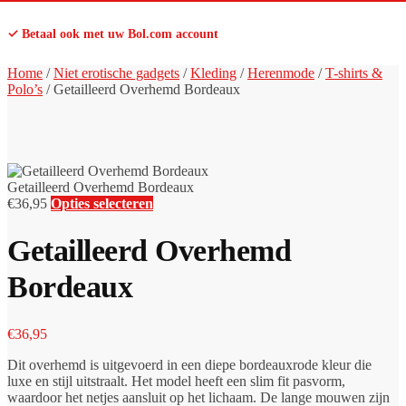
✓ Betaal ook met uw Bol.com account
Home
/
Niet erotische gadgets
/
Kleding
/
Herenmode
/
T-shirts &
Polo’s
/
Getailleerd Overhemd Bordeaux
Getailleerd Overhemd Bordeaux
€
36,95
Opties selecteren
Getailleerd Overhemd
Bordeaux
€
36,95
Dit overhemd is uitgevoerd in een diepe bordeauxrode kleur die
luxe en stijl uitstraalt. Het model heeft een slim fit pasvorm,
waardoor het netjes aansluit op het lichaam. De lange mouwen zijn