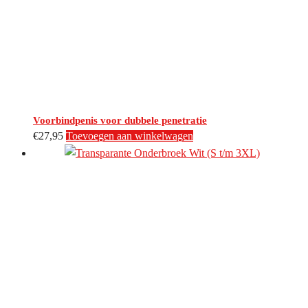
Voorbindpenis voor dubbele penetratie
€
27,95
Toevoegen aan winkelwagen