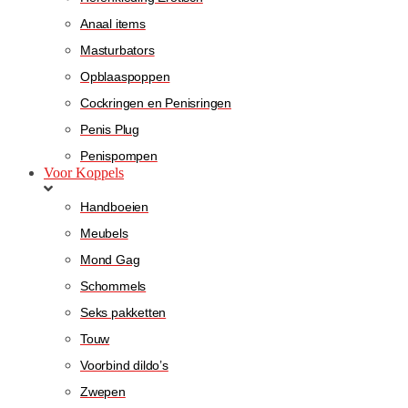
Anaal items
Masturbators
Opblaaspoppen
Cockringen en Penisringen
Penis Plug
Penispompen
Voor Koppels
Handboeien
Meubels
Mond Gag
Schommels
Seks pakketten
Touw
Voorbind dildo’s
Zwepen