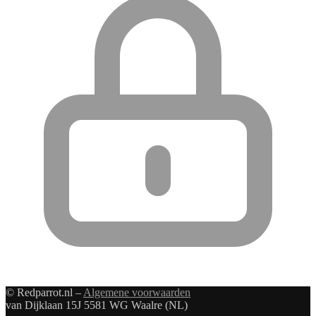
© Redparrot.nl –
Algemene voorwaarden
van Dijklaan 15J 5581 WG Waalre (NL)