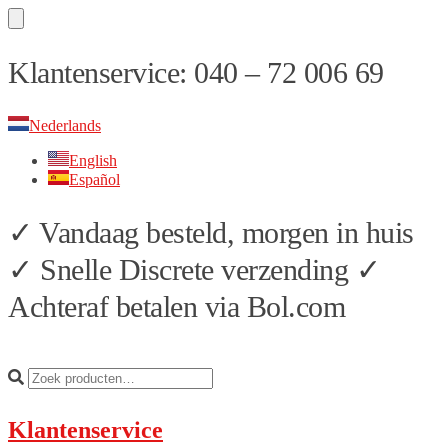
Skip
Skip
Klantenservice: 040 – 72 006 69
to
to
navigation
content
Nederlands
English
Español
✓ Vandaag besteld, morgen in huis
✓ Snelle Discrete verzending ✓
Achteraf betalen via Bol.com
Klantenservice