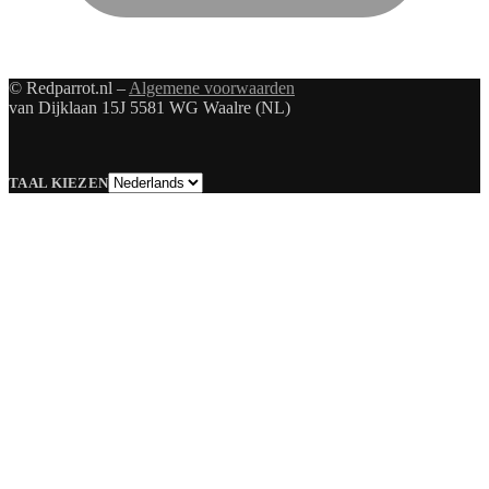
© Redparrot.nl –
Algemene voorwaarden
van Dijklaan 15J 5581 WG Waalre (NL)
Taal
TAAL KIEZEN
kiezen