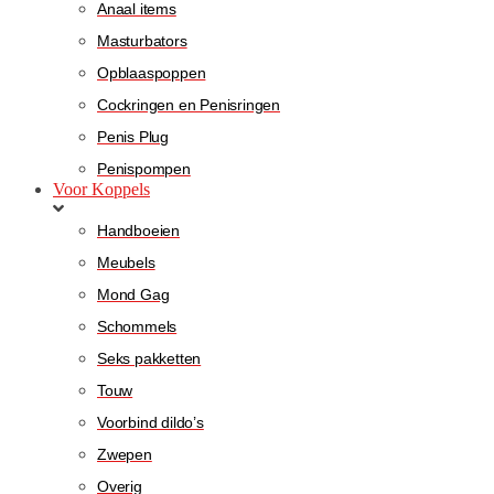
Anaal items
Masturbators
Opblaaspoppen
Cockringen en Penisringen
Penis Plug
Penispompen
Voor Koppels
Handboeien
Meubels
Mond Gag
Schommels
Seks pakketten
Touw
Voorbind dildo’s
Zwepen
Overig