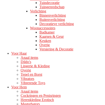
Tuindecoratie
Tuingereedschap
Verlichting
Binnenverlichting
Buitenverlichting
Decoratieve verlichting
Woonaccessoires
Badkamer
Kaarsen & Geur
Keuken
Overig
Versiering & Decoratie
Voor Haar
Anaal items
Dildo's
Lingerie & Kleding
Overig
Tepel en Borst
Vibrators
Vibrerende Toys
Voor Hem
Anaal items
Cockringen en Penisringen
Herenkleding Erotisch
Masturbators