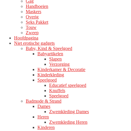
Gag
Handboeien
Maskers
Overig
Seks Pakket
Touw
Zweep
Hoofdpagina
Niet erotische gadgets
Baby, Kind & Speelgoed
Babyartikelen
Slapen
Verzorging
Kinderkamer & Decoratie
Kinderkleding
Speelgoed
Educatief speelgoed
Knuffels
Speelgoed
Badmode & Strand
Dames
Zwemkleding Dames
Heren
Zwemkleding Heren
Kinderen