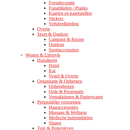
Feestdecoratie
Fopartikelen / Pranks
Kaarten en kaartspellen
Stickers
Verkleedkleding
Overig
Sport & Outdoor
Camping & Reizen
Outdoor
Sportaccessoires
Wonen & Lifestyle
Huisdieren
Hond
Kat
Vogel & Overig
Organisatie & Opbergen
Opbergboxen
Orde & Presentatie
Verpakkingen & Papierwaren
Persoonlijke verzorging
Haaraccessoires
Massage & Wellness
Medische hulpmiddelen
Slapen
Tuin & Buitenleven