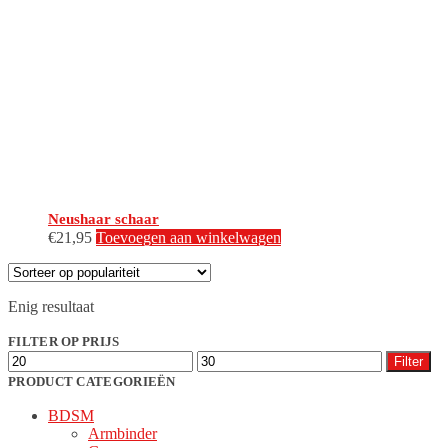
Neushaar schaar
€
21,95
Toevoegen aan winkelwagen
Enig resultaat
FILTER OP PRIJS
Min.
Max.
Filter
prijs
prijs
PRODUCT CATEGORIEËN
BDSM
Armbinder