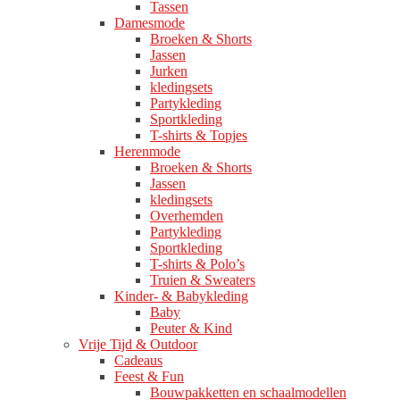
Tassen
Damesmode
Broeken & Shorts
Jassen
Jurken
kledingsets
Partykleding
Sportkleding
T-shirts & Topjes
Herenmode
Broeken & Shorts
Jassen
kledingsets
Overhemden
Partykleding
Sportkleding
T-shirts & Polo’s
Truien & Sweaters
Kinder- & Babykleding
Baby
Peuter & Kind
Vrije Tijd & Outdoor
Cadeaus
Feest & Fun
Bouwpakketten en schaalmodellen