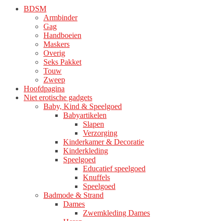
BDSM
Armbinder
Gag
Handboeien
Maskers
Overig
Seks Pakket
Touw
Zweep
Hoofdpagina
Niet erotische gadgets
Baby, Kind & Speelgoed
Babyartikelen
Slapen
Verzorging
Kinderkamer & Decoratie
Kinderkleding
Speelgoed
Educatief speelgoed
Knuffels
Speelgoed
Badmode & Strand
Dames
Zwemkleding Dames