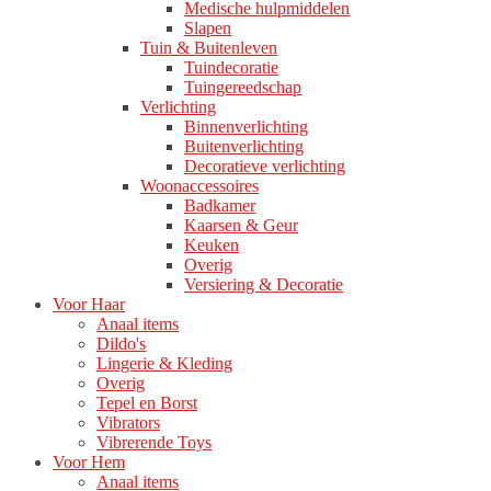
Medische hulpmiddelen
Slapen
Tuin & Buitenleven
Tuindecoratie
Tuingereedschap
Verlichting
Binnenverlichting
Buitenverlichting
Decoratieve verlichting
Woonaccessoires
Badkamer
Kaarsen & Geur
Keuken
Overig
Versiering & Decoratie
Voor Haar
Anaal items
Dildo's
Lingerie & Kleding
Overig
Tepel en Borst
Vibrators
Vibrerende Toys
Voor Hem
Anaal items