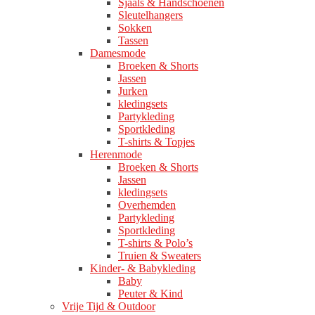
Sjaals & Handschoenen
Sleutelhangers
Sokken
Tassen
Damesmode
Broeken & Shorts
Jassen
Jurken
kledingsets
Partykleding
Sportkleding
T-shirts & Topjes
Herenmode
Broeken & Shorts
Jassen
kledingsets
Overhemden
Partykleding
Sportkleding
T-shirts & Polo’s
Truien & Sweaters
Kinder- & Babykleding
Baby
Peuter & Kind
Vrije Tijd & Outdoor