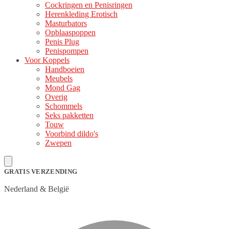
Cockringen en Penisringen
Herenkleding Erotisch
Masturbators
Opblaaspoppen
Penis Plug
Penispompen
Voor Koppels
Handboeien
Meubels
Mond Gag
Overig
Schommels
Seks pakketten
Touw
Voorbind dildo's
Zwepen
GRATIS VERZENDING
Nederland & België