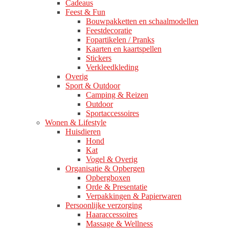
Cadeaus
Feest & Fun
Bouwpakketten en schaalmodellen
Feestdecoratie
Fopartikelen / Pranks
Kaarten en kaartspellen
Stickers
Verkleedkleding
Overig
Sport & Outdoor
Camping & Reizen
Outdoor
Sportaccessoires
Wonen & Lifestyle
Huisdieren
Hond
Kat
Vogel & Overig
Organisatie & Opbergen
Opbergboxen
Orde & Presentatie
Verpakkingen & Papierwaren
Persoonlijke verzorging
Haaraccessoires
Massage & Wellness