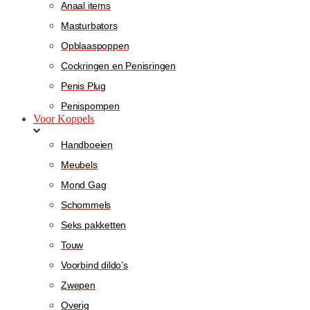
Anaal items
Masturbators
Opblaaspoppen
Cockringen en Penisringen
Penis Plug
Penispompen
Voor Koppels
Handboeien
Meubels
Mond Gag
Schommels
Seks pakketten
Touw
Voorbind dildo’s
Zwepen
Overig