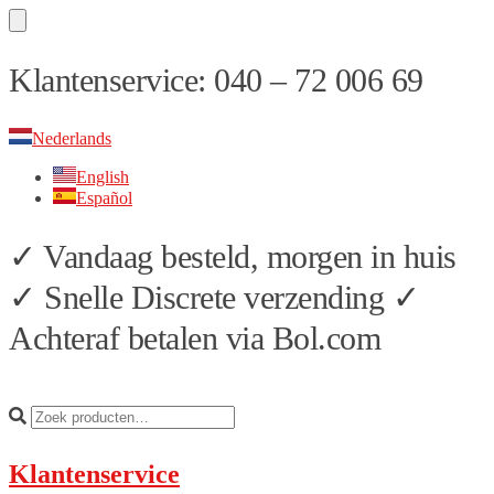
Skip
Skip
Klantenservice: 040 – 72 006 69
to
to
navigation
content
Nederlands
English
Español
✓ Vandaag besteld, morgen in huis
✓ Snelle Discrete verzending ✓
Achteraf betalen via Bol.com
Klantenservice