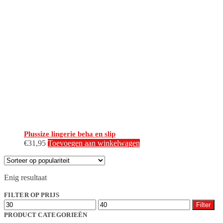
Plussize lingerie beha en slip
€
31,95
Toevoegen aan winkelwagen
Enig resultaat
FILTER OP PRIJS
Min.
Max.
Filter
prijs
prijs
PRODUCT CATEGORIEËN