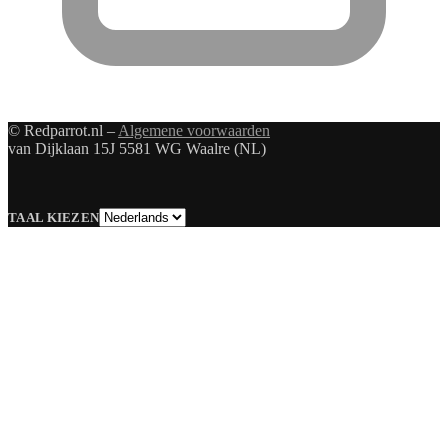
© Redparrot.nl –
Algemene voorwaarden
van Dijklaan 15J 5581 WG Waalre (NL)
Taal
TAAL KIEZEN
kiezen