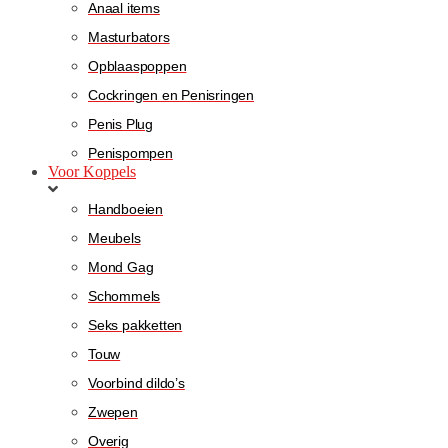
Anaal items
Masturbators
Opblaaspoppen
Cockringen en Penisringen
Penis Plug
Penispompen
Voor Koppels
Handboeien
Meubels
Mond Gag
Schommels
Seks pakketten
Touw
Voorbind dildo’s
Zwepen
Overig