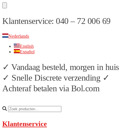
Skip
Skip
Klantenservice: 040 – 72 006 69
to
to
navigation
content
Nederlands
English
Español
✓ Vandaag besteld, morgen in huis
✓ Snelle Discrete verzending ✓
Achteraf betalen via Bol.com
Klantenservice