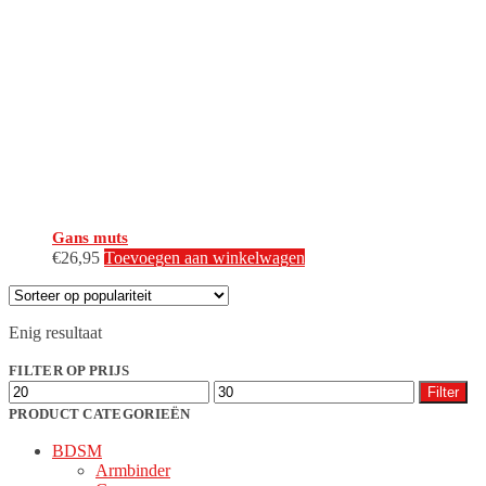
Gans muts
€
26,95
Toevoegen aan winkelwagen
Enig resultaat
FILTER OP PRIJS
Min.
Max.
Filter
prijs
prijs
PRODUCT CATEGORIEËN
BDSM
Armbinder