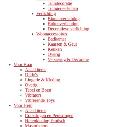
Tuindecoratie
Tuingereedschap
Verlichting
Binnenverlichting
Buitenverlichting
Decoratieve verlichting
Woonaccessoires
Badkamer
Kaarsen & Geur
Keuken
Overig
Versiering & Decoratie
Voor Haar
Anaal items
Dildo's
Lingerie & Kleding
Overig
Tepel en Borst
Vibrators
Vibrerende Toys
Voor Hem
Anaal items
Cockringen en Penisringen
Herenkleding Erotisch
Masturbators