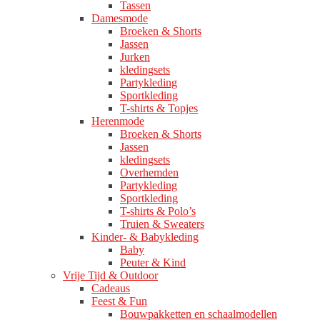
Tassen
Damesmode
Broeken & Shorts
Jassen
Jurken
kledingsets
Partykleding
Sportkleding
T-shirts & Topjes
Herenmode
Broeken & Shorts
Jassen
kledingsets
Overhemden
Partykleding
Sportkleding
T-shirts & Polo’s
Truien & Sweaters
Kinder- & Babykleding
Baby
Peuter & Kind
Vrije Tijd & Outdoor
Cadeaus
Feest & Fun
Bouwpakketten en schaalmodellen