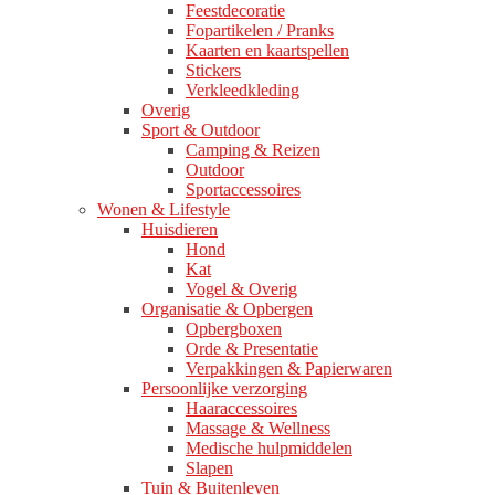
Feestdecoratie
Fopartikelen / Pranks
Kaarten en kaartspellen
Stickers
Verkleedkleding
Overig
Sport & Outdoor
Camping & Reizen
Outdoor
Sportaccessoires
Wonen & Lifestyle
Huisdieren
Hond
Kat
Vogel & Overig
Organisatie & Opbergen
Opbergboxen
Orde & Presentatie
Verpakkingen & Papierwaren
Persoonlijke verzorging
Haaraccessoires
Massage & Wellness
Medische hulpmiddelen
Slapen
Tuin & Buitenleven