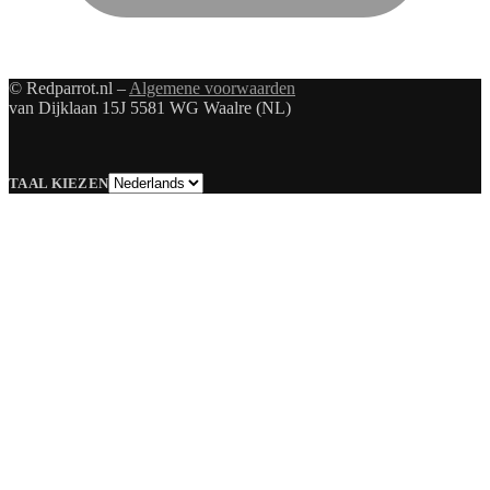
© Redparrot.nl –
Algemene voorwaarden
van Dijklaan 15J 5581 WG Waalre (NL)
Taal
TAAL KIEZEN
kiezen