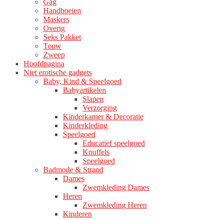
Gag
Handboeien
Maskers
Overig
Seks Pakket
Touw
Zweep
Hoofdpagina
Niet erotische gadgets
Baby, Kind & Speelgoed
Babyartikelen
Slapen
Verzorging
Kinderkamer & Decoratie
Kinderkleding
Speelgoed
Educatief speelgoed
Knuffels
Speelgoed
Badmode & Strand
Dames
Zwemkleding Dames
Heren
Zwemkleding Heren
Kinderen