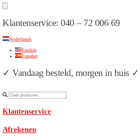
Skip
Skip
Klantenservice: 040 – 72 006 69
to
to
navigation
content
Nederlands
English
Español
✓ Vandaag besteld, morgen in huis ✓ 
Klantenservice
Afrekenen