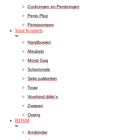
Cockringen en Penisringen
Penis Plug
Penispompen
Voor Koppels
Handboeien
Meubels
Mond Gag
Schommels
Seks pakketten
Touw
Voorbind dildo’s
Zwepen
Overig
BDSM
Armbinder