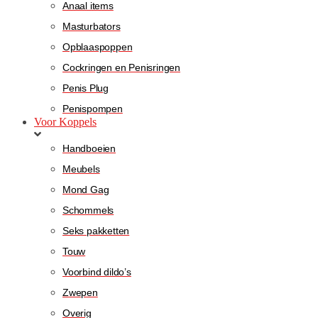
Anaal items
Masturbators
Opblaaspoppen
Cockringen en Penisringen
Penis Plug
Penispompen
Voor Koppels
Handboeien
Meubels
Mond Gag
Schommels
Seks pakketten
Touw
Voorbind dildo’s
Zwepen
Overig