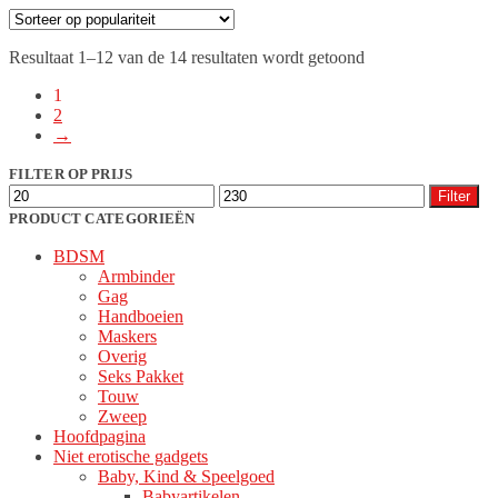
Gesorteerd
Resultaat 1–12 van de 14 resultaten wordt getoond
op
1
populariteit
2
→
FILTER OP PRIJS
Min.
Max.
Filter
prijs
prijs
PRODUCT CATEGORIEËN
BDSM
Armbinder
Gag
Handboeien
Maskers
Overig
Seks Pakket
Touw
Zweep
Hoofdpagina
Niet erotische gadgets
Baby, Kind & Speelgoed
Babyartikelen