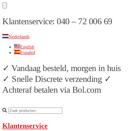
Skip
Skip
Klantenservice: 040 – 72 006 69
to
to
navigation
content
Nederlands
English
Español
✓ Vandaag besteld, morgen in huis
✓ Snelle Discrete verzending ✓
Achteraf betalen via Bol.com
Klantenservice