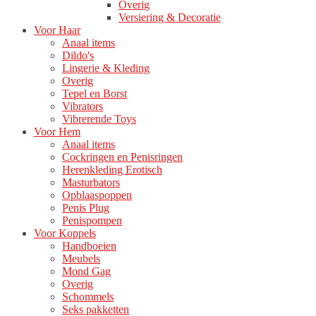
Overig
Versiering & Decoratie
Voor Haar
Anaal items
Dildo's
Lingerie & Kleding
Overig
Tepel en Borst
Vibrators
Vibrerende Toys
Voor Hem
Anaal items
Cockringen en Penisringen
Herenkleding Erotisch
Masturbators
Opblaaspoppen
Penis Plug
Penispompen
Voor Koppels
Handboeien
Meubels
Mond Gag
Overig
Schommels
Seks pakketten