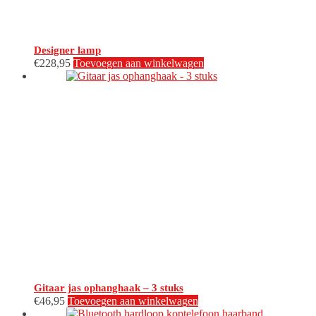
Designer lamp
€
228,95
Toevoegen aan winkelwagen
Gitaar jas ophanghaak – 3 stuks
€
46,95
Toevoegen aan winkelwagen