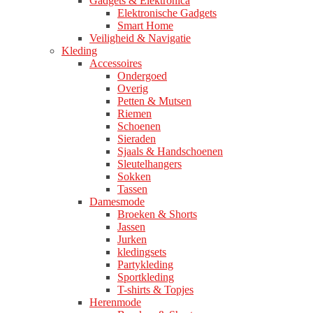
Gadgets & Elektronica
Elektronische Gadgets
Smart Home
Veiligheid & Navigatie
Kleding
Accessoires
Ondergoed
Overig
Petten & Mutsen
Riemen
Schoenen
Sieraden
Sjaals & Handschoenen
Sleutelhangers
Sokken
Tassen
Damesmode
Broeken & Shorts
Jassen
Jurken
kledingsets
Partykleding
Sportkleding
T-shirts & Topjes
Herenmode