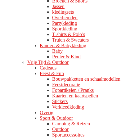
Broeken & Shorts
Jassen
kledingsets
Overhemden
Partykleding
Sportkleding
T-shirts & Polo’s
Truien & Sweaters
Kinder- & Babykleding
Baby
Peuter & Kind
Vrije Tijd & Outdoor
Cadeaus
Feest & Fun
Bouwpakketten en schaalmodellen
Feestdecoratie
Fopartikelen / Pranks
Kaarten en kaartspellen
Stickers
Verkleedkleding
Overig
Sport & Outdoor
Camping & Reizen
Outdoor
Sportaccessoires