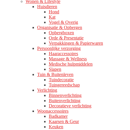
Wonen & Lifestyle
Huisdieren
Hond
Kat
Vogel & Overig
Organisatie & Opbergen
Opbergboxen
Orde & Presentatie
Verpakkingen & Papierwaren
Persoonlijke verzorging
Haaraccessoires
Massage & Wellness
Medische hulpmiddelen
Slapen
Tuin & Buitenleven
Tuindecoratie
Tuingereedschap
Verlichting
Binnenverlichting
Buitenverlichting
Decoratieve verlichting
Woonaccessoires
Badkamer
Kaarsen & Geur
Keuken