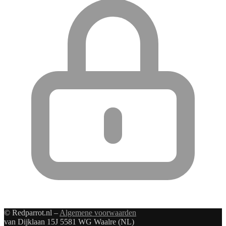
© Redparrot.nl –
Algemene voorwaarden
van Dijklaan 15J 5581 WG Waalre (NL)