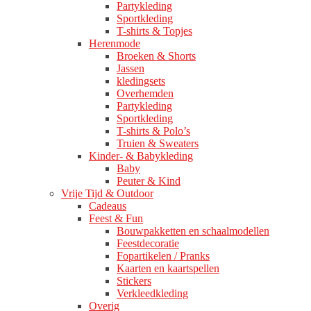
Partykleding
Sportkleding
T-shirts & Topjes
Herenmode
Broeken & Shorts
Jassen
kledingsets
Overhemden
Partykleding
Sportkleding
T-shirts & Polo’s
Truien & Sweaters
Kinder- & Babykleding
Baby
Peuter & Kind
Vrije Tijd & Outdoor
Cadeaus
Feest & Fun
Bouwpakketten en schaalmodellen
Feestdecoratie
Fopartikelen / Pranks
Kaarten en kaartspellen
Stickers
Verkleedkleding
Overig