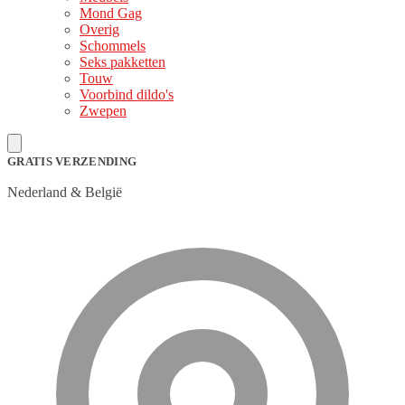
Mond Gag
Overig
Schommels
Seks pakketten
Touw
Voorbind dildo's
Zwepen
GRATIS VERZENDING
Nederland & België