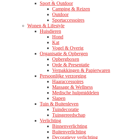
Sport & Outdoor
Camping & Reizen
Outdoor
Sportaccessoires
Wonen & Lifestyle
Huisdieren
Hond
Kat
Vogel & Overig
Organisatie & Opbergen
Opbergboxen
Orde & Presentatie
Verpakkingen & Papierwaren
Persoonlijke verzorging
Haaraccessoires
Massage & Wellness
Medische hulpmiddelen
Slapen
Tuin & Buitenleven
Tuindecoratie
Tuingereedschap
Verlichting
Binnenverlichting
Buitenverlichting
Decoratieve verlichting