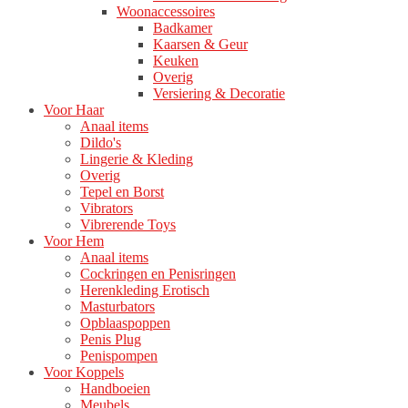
Woonaccessoires
Badkamer
Kaarsen & Geur
Keuken
Overig
Versiering & Decoratie
Voor Haar
Anaal items
Dildo's
Lingerie & Kleding
Overig
Tepel en Borst
Vibrators
Vibrerende Toys
Voor Hem
Anaal items
Cockringen en Penisringen
Herenkleding Erotisch
Masturbators
Opblaaspoppen
Penis Plug
Penispompen
Voor Koppels
Handboeien
Meubels