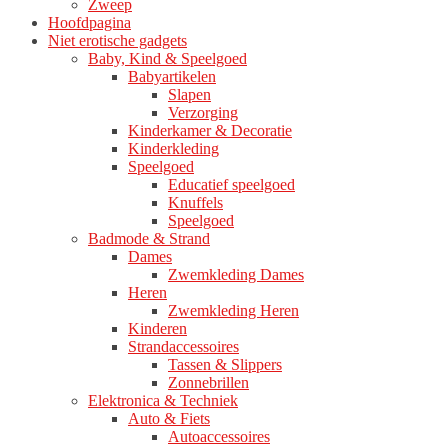
Zweep
Hoofdpagina
Niet erotische gadgets
Baby, Kind & Speelgoed
Babyartikelen
Slapen
Verzorging
Kinderkamer & Decoratie
Kinderkleding
Speelgoed
Educatief speelgoed
Knuffels
Speelgoed
Badmode & Strand
Dames
Zwemkleding Dames
Heren
Zwemkleding Heren
Kinderen
Strandaccessoires
Tassen & Slippers
Zonnebrillen
Elektronica & Techniek
Auto & Fiets
Autoaccessoires