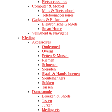
Fietsaccessoires
Computer & Mobiel
Muis & Toetsenbord
Telefoonaccessoires
Gadgets & Elektronica
Elektronische Gadgets
Smart Home
Veiligheid & Navigatie
Kleding
Accessoires
Ondergoed
Overig
Petten & Mutsen
Riemen
Schoenen
Sieraden
Sjaals & Handschoenen
Sleutelhangers
Sokken
Tassen
Damesmode
Broeken & Shorts
Jassen
Jurken
kledingsets