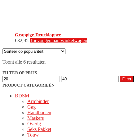
Grappige Deurklopper
€
32,95
Toevoegen aan winkelwagen
Gesorteerd
Toont alle 6 resultaten
op
populariteit
FILTER OP PRIJS
Min.
Max.
Filter
prijs
prijs
PRODUCT CATEGORIEËN
BDSM
Armbinder
Gag
Handboeien
Maskers
Overig
Seks Pakket
Touw