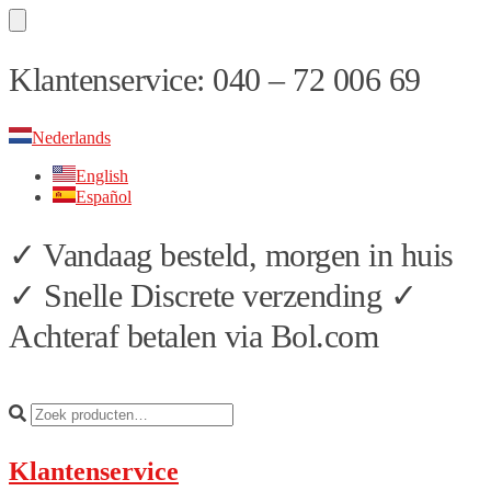
Skip
Skip
Klantenservice: 040 – 72 006 69
to
to
navigation
content
Nederlands
English
Español
✓ Vandaag besteld, morgen in huis
✓ Snelle Discrete verzending ✓
Achteraf betalen via Bol.com
Klantenservice