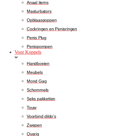
Anaal items
Masturbators
Opblaaspoppen
Cockringen en Penisringen
Penis Plug
Penispompen
Voor Koppels
Handboeien
Meubels
Mond Gag
Schommels
Seks pakketten
Touw
Voorbind dildo’s
Zwepen
Overig