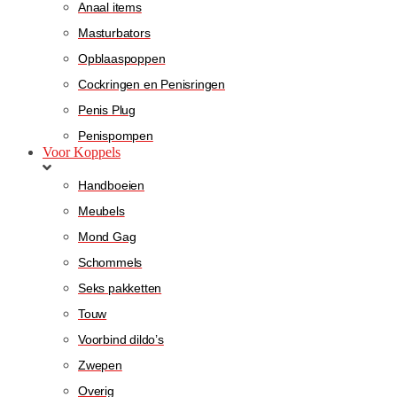
Anaal items
Masturbators
Opblaaspoppen
Cockringen en Penisringen
Penis Plug
Penispompen
Voor Koppels
Handboeien
Meubels
Mond Gag
Schommels
Seks pakketten
Touw
Voorbind dildo’s
Zwepen
Overig