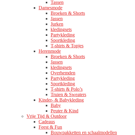
Tassen
Damesmode
Broeken & Shorts
Jassen
Jurken
kledingsets
Partykleding
Sportkleding
T-shirts & Topjes
Herenmode
Broeken & Shorts
Jassen
kledingsets
Overhemden
Partykleding
Sportkleding
T-shirts & Polo’s
Truien & Sweaters
Kinder- & Babykleding
Baby
Peuter & Kind
Vrije Tijd & Outdoor
Cadeaus
Feest & Fun
Bouwpakketten en schaalmodellen