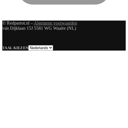
© Redparrot.nl –
Algemene voorwaarden
van Dijklaan 15J 5581 WG Waalre (NL)
Taal
TAAL KIEZEN
kiezen