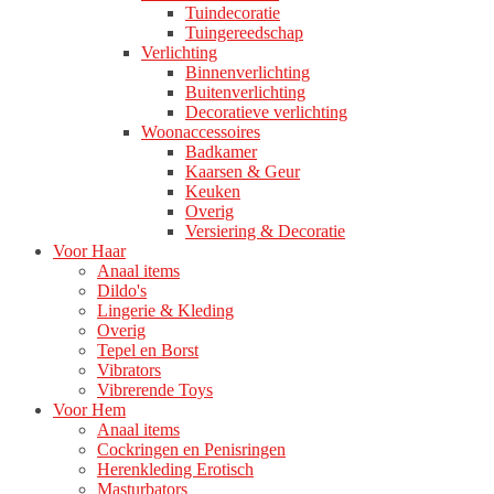
Tuindecoratie
Tuingereedschap
Verlichting
Binnenverlichting
Buitenverlichting
Decoratieve verlichting
Woonaccessoires
Badkamer
Kaarsen & Geur
Keuken
Overig
Versiering & Decoratie
Voor Haar
Anaal items
Dildo's
Lingerie & Kleding
Overig
Tepel en Borst
Vibrators
Vibrerende Toys
Voor Hem
Anaal items
Cockringen en Penisringen
Herenkleding Erotisch
Masturbators