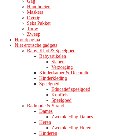
Gag
productpagina
Handboeien
Maskers
Overig
Seks Pakket
Touw
Zweep
Hoofdpagina
Niet erotische gadgets
Baby, Kind & Speelgoed
Babyartikelen
Slapen
Verzorging
Kinderkamer & Decoratie
Kinderkleding
Speelgoed
Educatief speelgoed
Knuffels
Speelgoed
Badmode & Strand
Dames
Zwemkleding Dames
Heren
Zwemkleding Heren
Kinderen