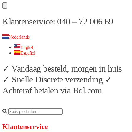
Skip
Skip
Klantenservice: 040 – 72 006 69
to
to
navigation
content
Nederlands
English
Español
✓ Vandaag besteld, morgen in huis
✓ Snelle Discrete verzending ✓
Achteraf betalen via Bol.com
Klantenservice