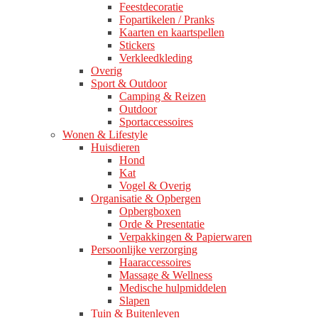
Feestdecoratie
Fopartikelen / Pranks
Kaarten en kaartspellen
Stickers
Verkleedkleding
Overig
Sport & Outdoor
Camping & Reizen
Outdoor
Sportaccessoires
Wonen & Lifestyle
Huisdieren
Hond
Kat
Vogel & Overig
Organisatie & Opbergen
Opbergboxen
Orde & Presentatie
Verpakkingen & Papierwaren
Persoonlijke verzorging
Haaraccessoires
Massage & Wellness
Medische hulpmiddelen
Slapen
Tuin & Buitenleven