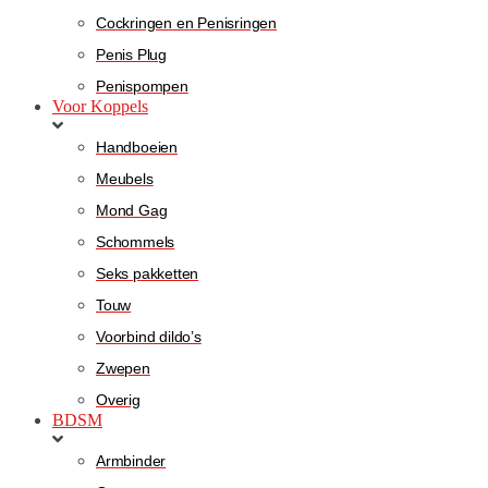
Cockringen en Penisringen
Penis Plug
Penispompen
Voor Koppels
Handboeien
Meubels
Mond Gag
Schommels
Seks pakketten
Touw
Voorbind dildo’s
Zwepen
Overig
BDSM
Armbinder