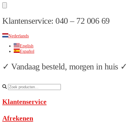
Skip
Skip
Klantenservice: 040 – 72 006 69
to
to
navigation
content
Nederlands
English
Español
✓ Vandaag besteld, morgen in huis ✓ 
Klantenservice
Afrekenen