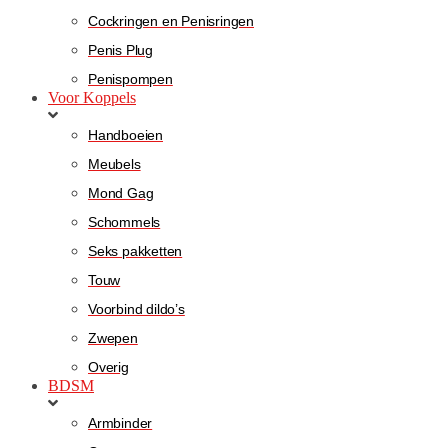
Cockringen en Penisringen
Penis Plug
Penispompen
Voor Koppels
Handboeien
Meubels
Mond Gag
Schommels
Seks pakketten
Touw
Voorbind dildo’s
Zwepen
Overig
BDSM
Armbinder